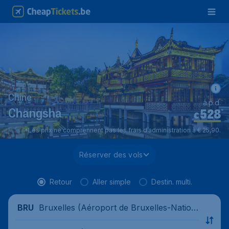
Chine
à.p.d.
528
*
Changsha
€
*Les prix ne comprennent pas les frais d’administration à € 25,90.
Réserver des vols
Retour
Aller simple
Destin. multi.
Bruxelles (Aéroport de Bruxelles-Nation
BRU
al), Belgique