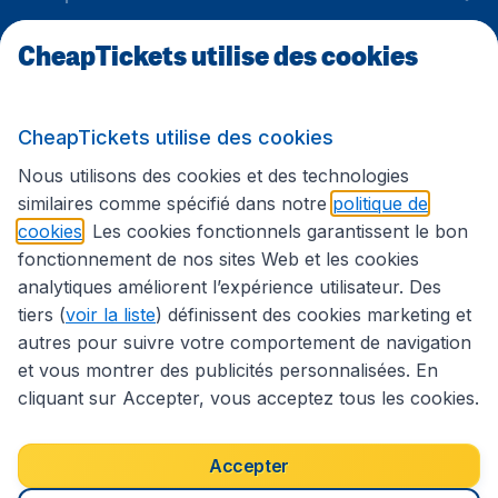
CheapTickets utilise des cookies
Sites internationaux
CheapTickets utilise des cookies
Suivez CheapTickets.be
Nous utilisons des cookies et des technologies
similaires comme spécifié dans notre
politique de
cookies
. Les cookies fonctionnels garantissent le bon
fonctionnement de nos sites Web et les cookies
analytiques améliorent l’expérience utilisateur. Des
tiers (
voir la liste
) définissent des cookies marketing et
autres pour suivre votre comportement de navigation
et vous montrer des publicités personnalisées. En
cliquant sur Accepter, vous acceptez tous les cookies.
Déclaration d’accessibilité
Conditions générales
Décharge de responsabilité
Déclaration de confidentialité
Cookies
Accepter
Droits d’auteur © 2026