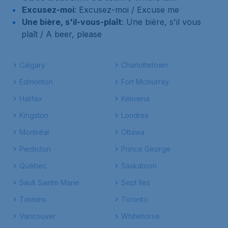
Excusez-moi
: Excusez-moi / Excuse me
Une bière, s'il-vous-plaît
: Une bière, s'il vous
plaît / A beer, please
Calgary
Charlottetown
Edmonton
Fort Mcmurray
Halifax
Kelowna
Kingston
Londres
Montréal
Ottawa
Penticton
Prince George
Québec
Saskatoon
Sault Sainte Marie
Sept Iles
Timmins
Toronto
Vancouver
Whitehorse