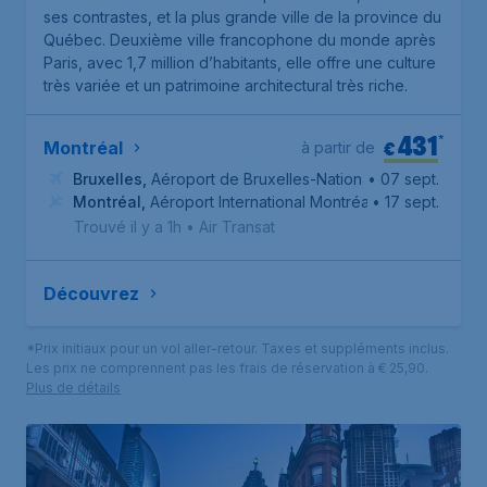
ses contrastes, et la plus grande ville de la province du
Québec. Deuxième ville francophone du monde après
Paris, avec 1,7 million d’habitants, elle offre une culture
très variée et un patrimoine architectural très riche.
431
*
€
Montréal
à partir de
Bruxelles
,
Aéroport de Bruxelles-National
• 07 sept.
Montréal
,
Aéroport International Montréal-Trudeau
• 17 sept.
Trouvé il y a 1h
•
Air Transat
Découvrez
*Prix initiaux pour un vol aller-retour. Taxes et suppléments inclus.
Les prix ne comprennent pas les frais de réservation à € 25,90.
Plus de détails