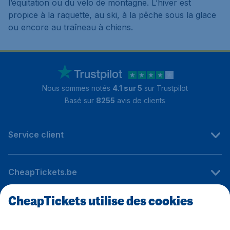
l’équitation ou du vélo de montagne. L’hiver est
propice à la raquette, au ski, à la pêche sous la glace
ou encore au traîneau à chiens.
Nous sommes notés
4.1 sur 5
sur Trustpilot
Basé sur
8255
avis de clients
Service client
CheapTickets.be
CheapTickets utilise des cookies
Sites internationaux