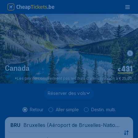
dès
431
*
Canada
€
*Les prix ne comprennent pas les frais d’administration à € 25,90.
Réserver des vols
Retour
Aller simple
Destin. multi.
Bruxelles (Aéroport de Bruxelles-Nation
BRU
al), Belgique