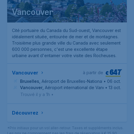
Vancouver
Cité portuaire du Canada du Sud-ouest, Vancouver est
idéalement située, entourée de mer et de montagnes.
Troisième plus grande ville du Canada avec seulement
600 000 personnes, c'est une excellente étape
urbaine avant d'entamer votre visite des Rocheuses.
647
*
€
Vancouver
à partir de
Bruxelles
,
Aéroport de Bruxelles-National
• 06 oct.
Vancouver
,
Aéroport international de Vancouver
• 13 oct.
Trouvé il y a 1h
•
Découvrez
*Prix initiaux pour un vol aller-retour. Taxes et suppléments inclus.
Les prix ne comprennent pas les frais de réservation à € 25,90.