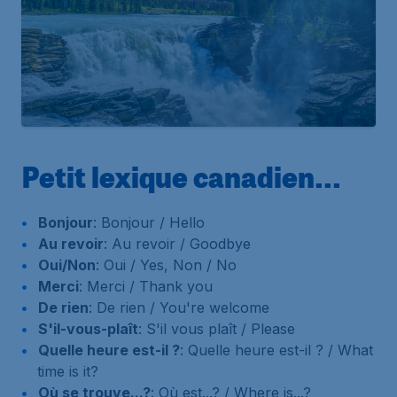
Petit lexique canadien...
Bonjour
: Bonjour / Hello
Au revoir
: Au revoir / Goodbye
Oui/Non
: Oui / Yes, Non / No
Merci
: Merci / Thank you
De rien
: De rien / You're welcome
S'il-vous-plaît
: S'il vous plaît / Please
Quelle heure est-il ?
: Quelle heure est-il ? / What
time is it?
Où se trouve...?
: Où est...? / Where is...?