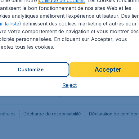
cifié dans notre
politique de cookies
. Les cookies fonctionn
antissent le bon fonctionnement de nos sites Web et les
s
Flugladen.de
kies analytiques améliorent l’expérience utilisateur. Des tie
ion Légale
CheapTickets.ch
r la liste
) définissent des cookies marketing et autres pour
CheapTickets.sg
vre votre comportement de navigation et vous montrer des
CheapTickets.nl
licités personnalisées. En cliquant sur Accepter, vous
eptez tous les cookies.
Accepter
Customize
Reject
énérales
Décharge de responsabilité
Déclaration de confident