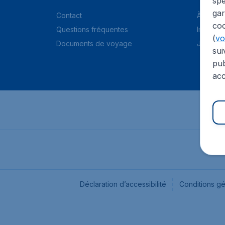
spé
gar
Contact
À propo
coo
Questions fréquentes
Informat
(
voi
Documents de voyage
Jobs
sui
pub
acc
Déclaration d’accessibilité
Conditions g