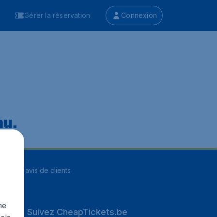
Gérer la réservation
Connexion
nu.
ur
8255
avis de clients
me
Suivez CheapTickets.be