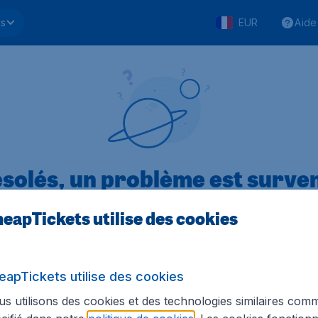
ls
EUR
Aide
solés, un problème est surve
eapTickets utilise des cookies
.1 sur 5
sur Trustpilot
Basé s
eapTickets utilise des cookies
s utilisons des cookies et des technologies similaires com
Tickets.be
Sites internationaux