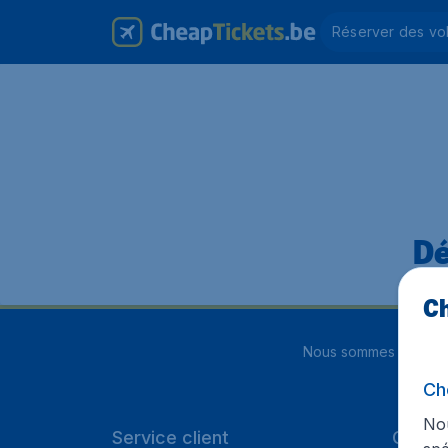
Réserver des vo
Dé
Ch
Nous sommes notés
4
Ch
Nou
Service client
Cheap