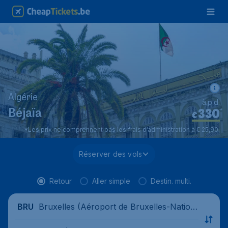
Algérie
à.p.d.
330
*
Béjaïa
€
*Les prix ne comprennent pas les frais d’administration à € 25,90.
Réserver des vols
Retour
Aller simple
Destin. multi.
Bruxelles (Aéroport de Bruxelles-Nation
BRU
al), Belgique