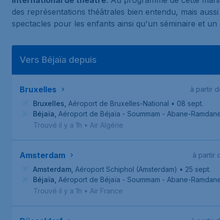
international de théâtre
. Au programme de cette manif
des représentations théâtrales bien entendu, mais aussi
spectacles pour les enfants ainsi qu'un séminaire et un 
Vers Béjaïa depuis
Bruxelles
à partir 
Bruxelles
,
Aéroport de Bruxelles-National
• 08 sept.
Béjaïa
,
Aéroport de Béjaïa - Soummam - Abane-Ramdan
Trouvé il y a 1h
•
Air Algérie
Amsterdam
à partir
Amsterdam
,
Aéroport Schiphol (Amsterdam)
• 25 sept.
Béjaïa
,
Aéroport de Béjaïa - Soummam - Abane-Ramdan
Trouvé il y a 1h
•
Air France