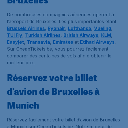
De nombreuses compagnies aériennes opèrent à
l’aéroport de Bruxelles. Les plus importantes étant
Brussels Airlines
,
Ryanair
,
Lufthansa
,
Vueling
,
TUI Fly
,
Turkish Airlines
,
British Airways
,
KLM
,
Easyjet
,
Transavia
,
Emirates
et
Etihad Airways
.
Sur CheapTickets.be, vous pourrez facilement
comparer des centaines de vols afin d'obtenir le
meilleur prix.
Réservez votre billet
d'avion de Bruxelles à
Munich
Réservez facilement votre billet d’avion de Bruxelles
à Munich sur CheapTickets.be. Notre moteur de