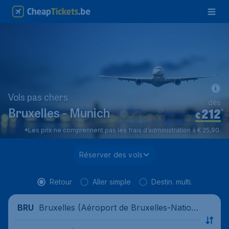
Vols pas chers
dès
212
*
Bruxelles - Munich
€
*Les prix ne comprennent pas les frais d’administration à € 25,90.
Réserver des vols
Retour
Aller simple
Destin. multi.
Bruxelles (Aéroport de Bruxelles-Nation
BRU
al), Belgique