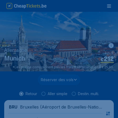
Allemagne
à.p.d.
212
*
Munich
€
*Les prix ne comprennent pas les frais d’administration à € 25,90.
Réserver des vols
Retour
Aller simple
Destin. multi.
Bruxelles (Aéroport de Bruxelles-Nation
BRU
al), Belgique