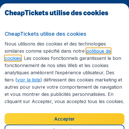
CheapTickets utilise des cookies
Sites internationaux
CheapTickets utilise des cookies
Suivez CheapTickets.be
Nous utilisons des cookies et des technologies
similaires comme spécifié dans notre
politique de
cookies
. Les cookies fonctionnels garantissent le bon
fonctionnement de nos sites Web et les cookies
analytiques améliorent l’expérience utilisateur. Des
tiers (
voir la liste
) définissent des cookies marketing et
autres pour suivre votre comportement de navigation
et vous montrer des publicités personnalisées. En
cliquant sur Accepter, vous acceptez tous les cookies.
Déclaration d’accessibilité
Conditions générales
Décharge de responsabilité
Déclaration de confidentialité
Cookies
Accepter
Droits d’auteur © 2026