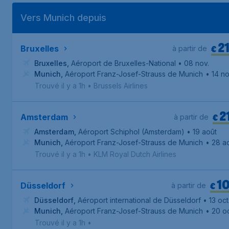
Vers Munich depuis
2
€
Bruxelles
à partir de
Bruxelles
,
Aéroport de Bruxelles-National
• 08 nov.
Munich
,
Aéroport Franz-Josef-Strauss de Munich
• 14 no
Trouvé il y a 1h
•
Brussels Airlines
2
€
Amsterdam
à partir de
Amsterdam
,
Aéroport Schiphol (Amsterdam)
• 19 août
Munich
,
Aéroport Franz-Josef-Strauss de Munich
• 28 a
Trouvé il y a 1h
•
KLM Royal Dutch Airlines
1
€
Düsseldorf
à partir de
Düsseldorf
,
Aéroport international de Düsseldorf
• 13 oct
Munich
,
Aéroport Franz-Josef-Strauss de Munich
• 20 oc
Trouvé il y a 1h
•