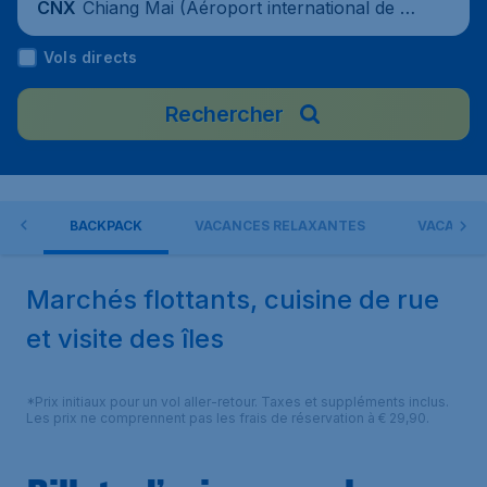
Chiang Mai (Aéroport international de Ch
CNX
iang Mai), Thaïlande
Vols directs
Rechercher
NDE
BACKPACK
VACANCES RELAXANTES
VACANCES
Marchés flottants, cuisine de rue
et visite des îles
*Prix initiaux pour un vol aller-retour. Taxes et suppléments inclus.
Les prix ne comprennent pas les frais de réservation à € 29,90.