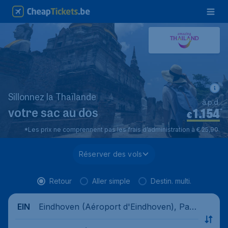
Sillonnez la Thaïlande
à.p.d.
1.154
*
votre sac au dos
€
*Les prix ne comprennent pas les frais d’administration à € 25,90.
Réserver des vols
Retour
Aller simple
Destin. multi.
Eindhoven (Aéroport d'Eindhoven), Pays
EIN
-Bas