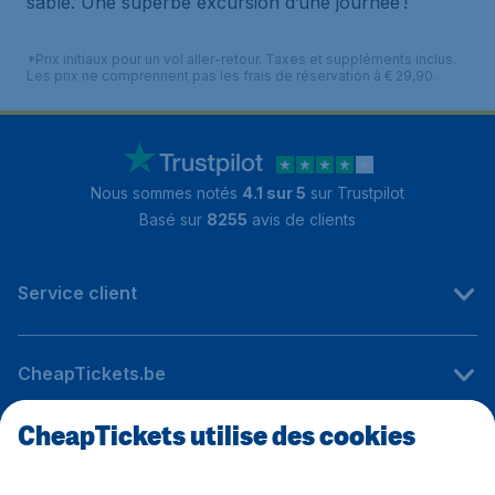
sable. Une superbe excursion d’une journée !
*Prix initiaux pour un vol aller-retour. Taxes et suppléments inclus.
Les prix ne comprennent pas les frais de réservation à € 29,90.
Nous sommes notés
4.1 sur 5
sur Trustpilot
Basé sur
8255
avis de clients
Service client
CheapTickets.be
CheapTickets utilise des cookies
Sites internationaux