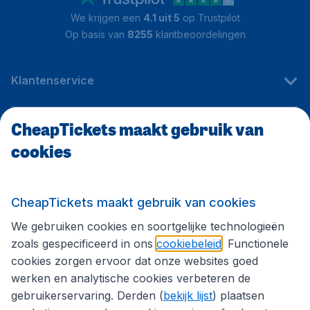
We krijgen een
4.1 uit 5
op Trustpilot
Op basis van
8255
klantbeoordelingen
Klantenservice
CheapTickets maakt gebruik van
CheapTickets.be
cookies
Internationale sites
CheapTickets maakt gebruik van cookies
We gebruiken cookies en soortgelijke technologieën
Volg CheapTickets.be
zoals gespecificeerd in ons
cookiebeleid
. Functionele
cookies zorgen ervoor dat onze websites goed
werken en analytische cookies verbeteren de
gebruikerservaring. Derden (
bekijk lijst
) plaatsen