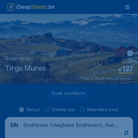
Roemenië
vanaf
127
*
Tirgu Mures
€
*excl. € 25,90 dossierkosten.
Boek vluchten
Retour
Enkele reis
Meerdere best.
Eindhoven (Vliegbasis Eindhoven), Nethe
EIN
rlands