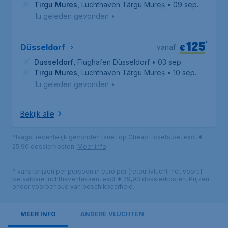
Tirgu Mures
,
Luchthaven Târgu Mureș
• 09 sep.
1u geleden gevonden
•
125
*
€
Düsseldorf
vanaf
Dusseldorf
,
Flughafen Düsseldorf
• 03 sep.
Tirgu Mures
,
Luchthaven Târgu Mureș
• 10 sep.
1u geleden gevonden
•
Bekijk alle
*laagst recentelijk gevonden tarief op CheapTickets.be, excl. €
25,90 dossierkosten.
Meer info
* vanafprijzen per persoon in euro per (retour)vlucht incl. vooraf
betaalbare luchthaventaksen, excl. € 29,90 dossierkosten. Prijzen
onder voorbehoud van beschikbaarheid.
MEER INFO
ANDERE VLUCHTEN