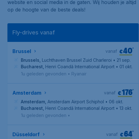
website en social media in de gaten. Wij houden je altijd
op de hoogte van de beste deals!
Fly-drives vanaf
40
*
€
Brussel
vanaf
Brussels
,
Luchthaven Brussel Zuid Charleroi
• 21 sep.
Bucharest
,
Henri Coandă International Airport
• 01 okt.
1u geleden gevonden
•
Ryanair
176
*
€
Amsterdam
vanaf
Amsterdam
,
Amsterdam Airport Schiphol
• 06 okt.
Bucharest
,
Henri Coandă International Airport
• 13 okt.
1u geleden gevonden
•
64
*
€
Düsseldorf
vanaf