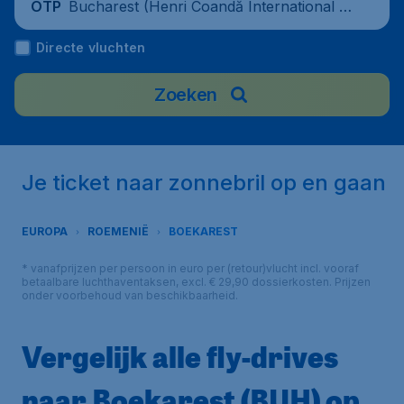
Bucharest (Henri Coandă International A
OTP
irport), Romania
Directe vluchten
Zoeken
Je ticket naar zonnebril op en gaan
EUROPA
ROEMENIË
BOEKAREST
* vanafprijzen per persoon in euro per (retour)vlucht incl. vooraf
betaalbare luchthaventaksen, excl. € 29,90 dossierkosten. Prijzen
onder voorbehoud van beschikbaarheid.
Vergelijk alle fly-drives
naar Boekarest (BUH) op