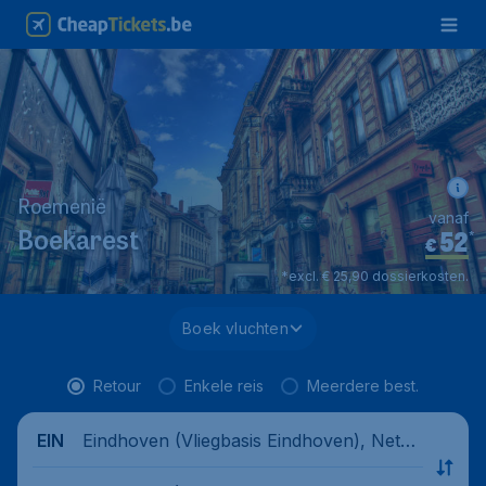
Roemenië
vanaf
52
*
Boekarest
€
*excl. € 25,90 dossierkosten.
Boek vluchten
Retour
Enkele reis
Meerdere best.
Eindhoven (Vliegbasis Eindhoven), Nethe
EIN
rlands