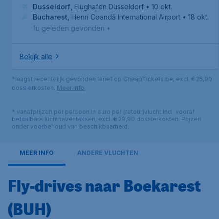
Dusseldorf
,
Flughafen Düsseldorf
• 10 okt.
Bucharest
,
Henri Coandă International Airport
• 18 okt.
1u geleden gevonden
•
Bekijk alle
*laagst recentelijk gevonden tarief op CheapTickets.be, excl. € 25,90
dossierkosten.
Meer info
* vanafprijzen per persoon in euro per (retour)vlucht incl. vooraf
betaalbare luchthaventaksen, excl. € 29,90 dossierkosten. Prijzen
onder voorbehoud van beschikbaarheid.
MEER INFO
ANDERE VLUCHTEN
Fly-drives naar Boekarest
(BUH)