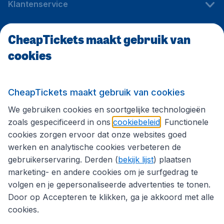
Klantenservice
CheapTickets maakt gebruik van
CheapTickets.be
cookies
Internationale sites
CheapTickets maakt gebruik van cookies
We gebruiken cookies en soortgelijke technologieën
Volg CheapTickets.be
zoals gespecificeerd in ons
cookiebeleid
. Functionele
cookies zorgen ervoor dat onze websites goed
werken en analytische cookies verbeteren de
gebruikerservaring. Derden (
bekijk lijst
) plaatsen
marketing- en andere cookies om je surfgedrag te
volgen en je gepersonaliseerde advertenties te tonen.
Door op Accepteren te klikken, ga je akkoord met alle
cookies.