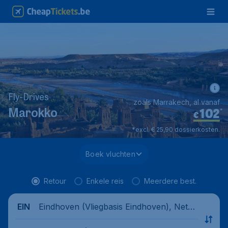
Fly-Drives
zoals Marrakech, al vanaf
102
*
Marokko
€
*excl. € 25,90 dossierkosten.
Boek vluchten
Retour
Enkele reis
Meerdere best.
Eindhoven (Vliegbasis Eindhoven), Nethe
EIN
rlands