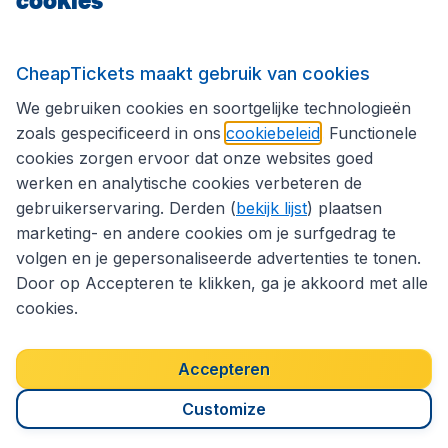
Internationale sites
CheapTickets maakt gebruik van cookies
We gebruiken cookies en soortgelijke technologieën
Volg CheapTickets.be
zoals gespecificeerd in ons
cookiebeleid
. Functionele
cookies zorgen ervoor dat onze websites goed
werken en analytische cookies verbeteren de
gebruikerservaring. Derden (
bekijk lijst
) plaatsen
marketing- en andere cookies om je surfgedrag te
volgen en je gepersonaliseerde advertenties te tonen.
Door op Accepteren te klikken, ga je akkoord met alle
cookies.
Toegankelijkheidsverklaring
Algemene voorwaarden
Disclaimer
Privacybeleid
Cookies
Accepteren
Copyright © 2026
Customize