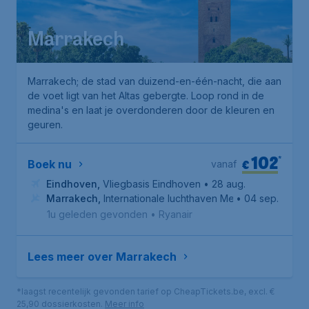
Marrakech
Marrakech; de stad van duizend-en-één-nacht, die aan
de voet ligt van het Altas gebergte. Loop rond in de
medina's en laat je overdonderen door de kleuren en
geuren.
102
*
€
Boek nu
vanaf
Eindhoven
,
Vliegbasis Eindhoven
• 28 aug.
Marrakech
,
Internationale luchthaven Menara
• 04 sep.
1u geleden gevonden
•
Ryanair
Lees meer over Marrakech
*laagst recentelijk gevonden tarief op CheapTickets.be, excl. €
25,90 dossierkosten.
Meer info