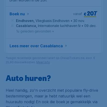
bruin worden in de zon.
207
*
€
Boek nu
vanaf
Eindhoven
,
Vliegbasis Eindhoven
• 30 nov.
Casablanca
,
Internationale luchthaven Mohammed V
• 09 dec.
1u geleden gevonden
•
Lees meer over Casablanca
*laagst recentelijk gevonden tarief op CheapTickets.be, excl. €
25,90 dossierkosten.
Meer info
Auto huren?
Heel handig, zo'n overzicht met populaire fly-drive
bestemmingen, maar je hebt natuurlijk wel een
huurauto nodig! En ook die boek je gemakkelijk via