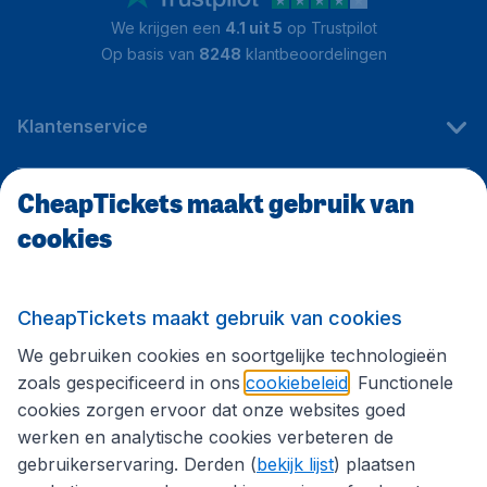
We krijgen een
4.1 uit 5
op Trustpilot
Op basis van
8248
klantbeoordelingen
Klantenservice
CheapTickets maakt gebruik van
CheapTickets.be
cookies
Internationale sites
CheapTickets maakt gebruik van cookies
We gebruiken cookies en soortgelijke technologieën
Volg CheapTickets.be
zoals gespecificeerd in ons
cookiebeleid
. Functionele
cookies zorgen ervoor dat onze websites goed
werken en analytische cookies verbeteren de
gebruikerservaring. Derden (
bekijk lijst
) plaatsen