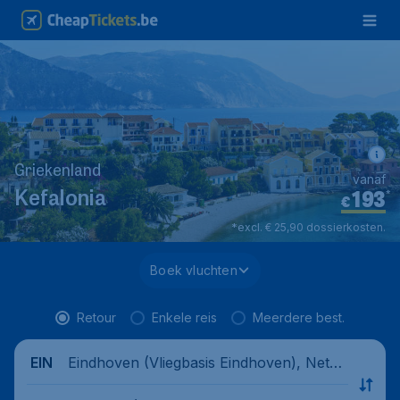
Griekenland
vanaf
193
*
Kefalonia
€
*excl. € 25,90 dossierkosten.
Boek vluchten
Retour
Enkele reis
Meerdere best.
Eindhoven (Vliegbasis Eindhoven), Nethe
EIN
rlands