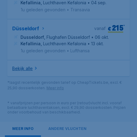
Kefallinia
,
Luchthaven Kefalonia
• 04 sep.
1u geleden gevonden
•
Transavia
215
*
€
Düsseldorf
vanaf
Dusseldorf
,
Flughafen Düsseldorf
• 06 okt.
Kefallinia
,
Luchthaven Kefalonia
• 13 okt.
1u geleden gevonden
•
Lufthansa
Bekijk alle
*laagst recentelijk gevonden tarief op CheapTickets.be, excl. €
25,90 dossierkosten.
Meer info
* vanafprijzen per persoon in euro per (retour)vlucht incl. vooraf
betaalbare luchthaventaksen, excl. € 29,90 dossierkosten. Prijzen
onder voorbehoud van beschikbaarheid.
MEER INFO
ANDERE VLUCHTEN