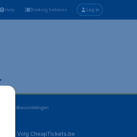
Help
Boeking beheren
Log in
.
263
klantbeoordelingen
Volg CheapTickets.be