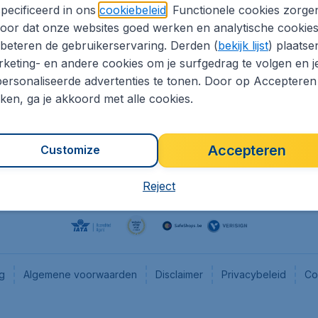
pecificeerd in ons
cookiebeleid
. Functionele cookies zorge
eaptickets.be
Flugladen.de
oor dat onze websites goed werken en analytische cookie
he informatie
CheapTickets.ch
beteren de gebruikerservaring. Derden (
bekijk lijst
) plaatse
CheapTickets.nl
keting- en andere cookies om je surfgedrag te volgen en j
ersonaliseerde advertenties te tonen. Door op Accepteren
es
CheapTickets.sg
kken, ga je akkoord met alle cookies.
Accepteren
Customize
Reject
ng
Algemene voorwaarden
Disclaimer
Privacybeleid
Co