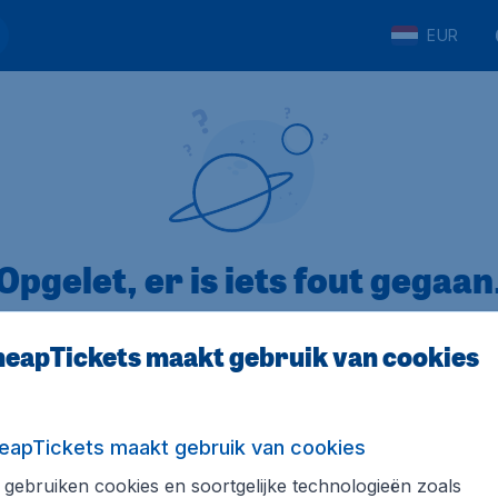
EUR
Opgelet, er is iets fout gegaan
eapTickets maakt gebruik van cookies
op Trustpilot
Op basis van
8
eapTickets maakt gebruik van cookies
gebruiken cookies en soortgelijke technologieën zoals
Tickets.be
Internationale sites