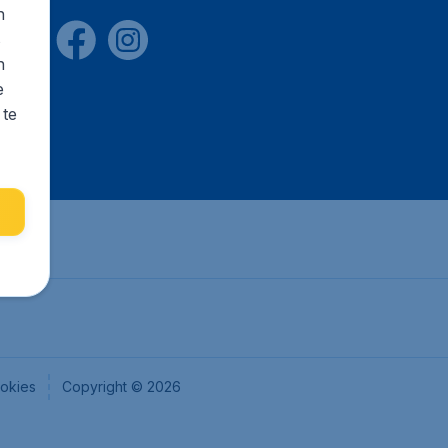
n
s
n
e
 te
okies
Copyright © 2026