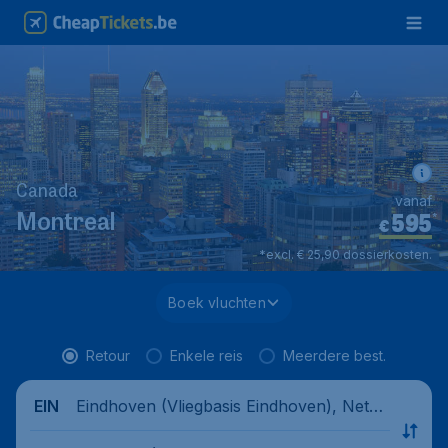
Canada
vanaf
595
*
Montreal
€
*excl. € 25,90 dossierkosten.
Boek vluchten
Retour
Enkele reis
Meerdere best.
Eindhoven (Vliegbasis Eindhoven), Nethe
EIN
rlands