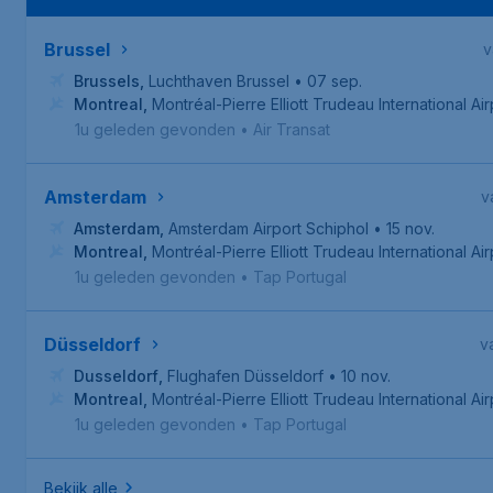
Brussel
v
Brussels
,
Luchthaven Brussel
• 07 sep.
Montreal
,
Montréal-Pierre Elliott Trudeau International Air
1u geleden gevonden
•
Air Transat
Amsterdam
v
Amsterdam
,
Amsterdam Airport Schiphol
• 15 nov.
Montreal
,
Montréal-Pierre Elliott Trudeau International Air
1u geleden gevonden
•
Tap Portugal
Düsseldorf
v
Dusseldorf
,
Flughafen Düsseldorf
• 10 nov.
Montreal
,
Montréal-Pierre Elliott Trudeau International Air
1u geleden gevonden
•
Tap Portugal
Bekijk alle