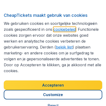
Internationale sites
CheapTickets maakt gebruik van cookies
We gebruiken cookies en soortgelijke technologieën
Volg CheapTickets.be
zoals gespecificeerd in ons
cookiebeleid
. Functionele
cookies zorgen ervoor dat onze websites goed
werken en analytische cookies verbeteren de
gebruikerservaring. Derden (
bekijk lijst
) plaatsen
marketing- en andere cookies om je surfgedrag te
volgen en je gepersonaliseerde advertenties te tonen.
Door op Accepteren te klikken, ga je akkoord met alle
cookies.
Toegankelijkheidsverklaring
Algemene voorwaarden
Disclaimer
Privacybeleid
Cookies
Accepteren
Copyright © 2026
Customize
Reject