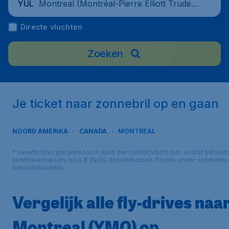
Montreal (Montréal-Pierre Elliott Trudea
YUL
u International Airport), Canada
Directe vluchten
Zoeken
Je ticket naar zonnebril op en gaan
NOORD AMERIKA
CANADA
MONTREAL
* vanafprijzen per persoon in euro per (retour)vlucht incl. vooraf betaalb
luchthaventaksen, excl. € 29,90 dossierkosten. Prijzen onder voorbeho
beschikbaarheid.
Vergelijk alle fly-drives naa
Montreal (YMQ) op