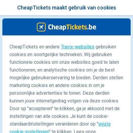
CheapTickets maakt gebruik van cookies
menu
/Blog
CheapTickets en andere
Travix-websites
gebruiken
cookies en soortgelijke technieken. Wij gebruiken
10/03/2025
-
By
Laura
functionele cookies om onze websites goed te laten
functioneren, en analytische cookies om je de best
mogelijke gebruikerservaring te bieden. Derden stellen
marketing cookies en andere cookies in om je
persoonlijke advertenties te tonen. Deze derden
kunnen jouw internetgedrag volgen via deze cookies.
Door op "accepteren" te klikken, ga je akkoord met de
Niet alleen eieren zoeken: Paastradities over de hele
instellingen van alle cookies. Je kunt de cookie-
wereld
standaardinstellingen veranderen door op "
wijzig
cookie-instellingen
" te klikken. Lees onze