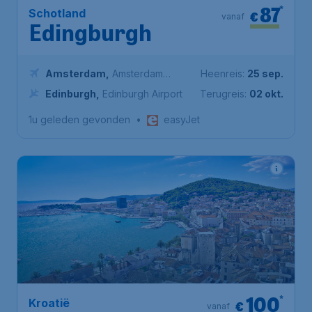
87
*
Schotland
€
vanaf
Edingburgh
Amsterdam
,
Amsterdam
Heenreis:
25 sep.
Airport Schiphol
Edinburgh
,
Edinburgh Airport
Terugreis:
02 okt.
1u geleden gevonden
•
easyJet
100
*
Kroatië
€
vanaf