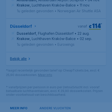
Krakow
,
Luchthaven Kraków-Balice
• 11 nov.
1u geleden gevonden
•
Norwegian Air Shuttle ASA
114
*
€
Düsseldorf
vanaf
Dusseldorf
,
Flughafen Düsseldorf
• 22 aug.
Krakow
,
Luchthaven Kraków-Balice
• 02 sep.
1u geleden gevonden
•
Eurowings
Bekijk alle
*laagst recentelijk gevonden tarief op CheapTickets.be, excl. €
25,90 dossierkosten.
Meer info
* vanafprijzen per persoon in euro per (retour)vlucht incl. vooraf
betaalbare luchthaventaksen, excl. € 29,90 dossierkosten. Prijzen
onder voorbehoud van beschikbaarheid.
MEER INFO
ANDERE VLUCHTEN