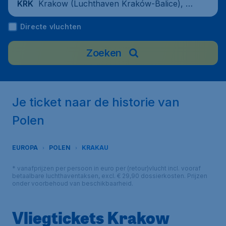
Krakow (Luchthaven Kraków-Balice), Po
KRK
land
Directe vluchten
Zoeken
Je ticket naar de historie van
Polen
EUROPA
POLEN
KRAKAU
* vanafprijzen per persoon in euro per (retour)vlucht incl. vooraf
betaalbare luchthaventaksen, excl. € 29,90 dossierkosten. Prijzen
onder voorbehoud van beschikbaarheid.
Vliegtickets Krakow