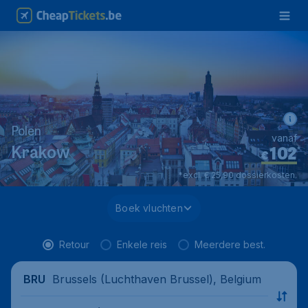
Polen
vanaf
102
*
Krakow
€
*excl. € 25,90 dossierkosten.
Boek vluchten
Retour
Enkele reis
Meerdere best.
Brussels (Luchthaven Brussel), Belgium
BRU