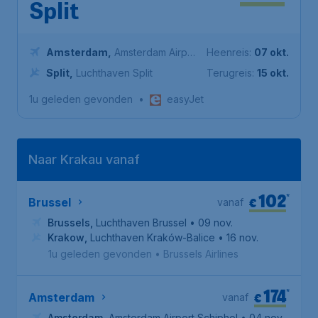
Split
Amsterdam
,
Amsterdam Airport
Heenreis:
07 okt.
Schiphol
Split
,
Luchthaven Split
Terugreis:
15 okt.
1u geleden gevonden
•
easyJet
Naar Krakau vanaf
102
*
€
Brussel
vanaf
Brussels
,
Luchthaven Brussel
• 09 nov.
Krakow
,
Luchthaven Kraków-Balice
• 16 nov.
1u geleden gevonden
•
Brussels Airlines
174
*
€
Amsterdam
vanaf
Amsterdam
,
Amsterdam Airport Schiphol
• 04 nov.