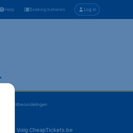
Help
Boeking beheren
Log in
.
252
klantbeoordelingen
Volg CheapTickets.be