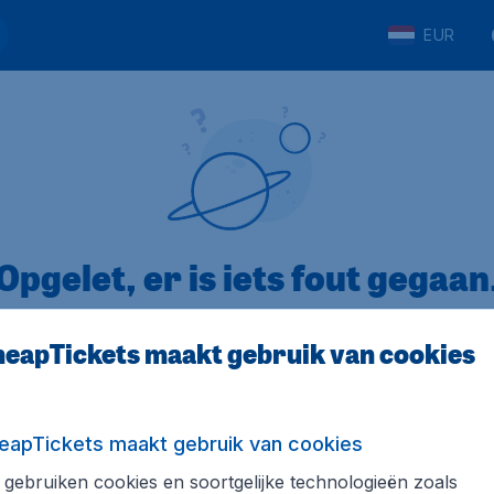
EUR
Opgelet, er is iets fout gegaan
eapTickets maakt gebruik van cookies
op Trustpilot
Op basis van
8
eapTickets maakt gebruik van cookies
gebruiken cookies en soortgelijke technologieën zoals
Tickets.be
Internationale sites