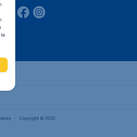
n
s
n
e
 te
okies
Copyright © 2026