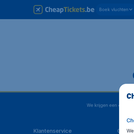
Boek vluchten
Ch
We krijgen een
4.1 uit 5
Ch
We 
Klantenservice
Cheap