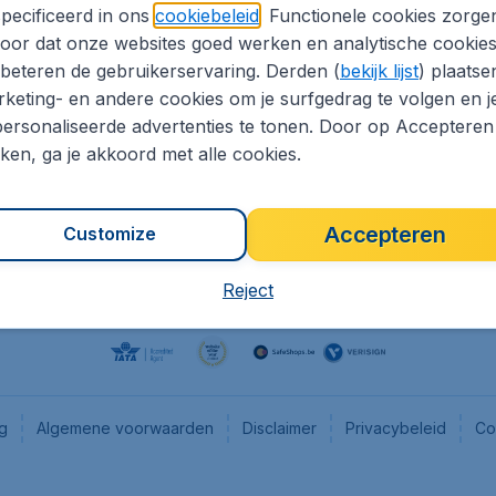
pecificeerd in ons
cookiebeleid
. Functionele cookies zorge
eaptickets.be
Flugladen.de
oor dat onze websites goed werken en analytische cookie
he informatie
CheapTickets.ch
beteren de gebruikerservaring. Derden (
bekijk lijst
) plaatse
CheapTickets.nl
keting- en andere cookies om je surfgedrag te volgen en j
ersonaliseerde advertenties te tonen. Door op Accepteren
es
CheapTickets.sg
kken, ga je akkoord met alle cookies.
Accepteren
Customize
Reject
ng
Algemene voorwaarden
Disclaimer
Privacybeleid
Co