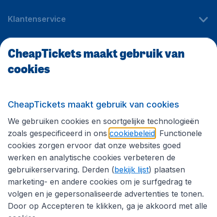
Klantenservice
CheapTickets maakt gebruik van
CheapTickets.be
cookies
Internationale sites
CheapTickets maakt gebruik van cookies
We gebruiken cookies en soortgelijke technologieën
Volg CheapTickets.be
zoals gespecificeerd in ons
cookiebeleid
. Functionele
cookies zorgen ervoor dat onze websites goed
werken en analytische cookies verbeteren de
gebruikerservaring. Derden (
bekijk lijst
) plaatsen
marketing- en andere cookies om je surfgedrag te
volgen en je gepersonaliseerde advertenties te tonen.
Door op Accepteren te klikken, ga je akkoord met alle