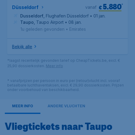
5.880
*
€
Düsseldorf
vanaf
Dusseldorf
,
Flughafen Düsseldorf
• 01 jan.
Taupo
,
Taupo Airport
• 08 jan.
1u geleden gevonden
•
Emirates
Bekijk alle
*laagst recentelijk gevonden tarief op CheapTickets.be, excl. €
25,90 dossierkosten.
Meer info
* vanafprijzen per persoon in euro per (retour)vlucht incl. vooraf
betaalbare luchthaventaksen, excl. € 29,90 dossierkosten. Prijzen
onder voorbehoud van beschikbaarheid.
MEER INFO
ANDERE VLUCHTEN
Vliegtickets naar Taupo