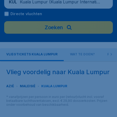
Kuala Lumpur (Kuala Lumpur Internation
KUL
al Airport), Malaysia
Directe vluchten
Zoeken
VLIEGTICKETS KUALA LUMPUR
WAT TE DOEN?
PRAK
Vlieg voordelig naar Kuala Lumpur
AZIË
MALEISIË
KUALA LUMPUR
* vanafprijzen per persoon in euro per (retour)vlucht incl. vooraf
betaalbare luchthaventaksen, excl. € 29,90 dossierkosten. Prijzen
onder voorbehoud van beschikbaarheid.