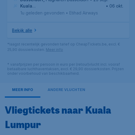
Kuala
• 06 okt.
Lumpur
,
Kuala Lumpur International Airport
1u geleden gevonden
•
Etihad Airways
Bekijk alle
*laagst recentelijk gevonden tarief op CheapTickets.be, excl. €
25,90 dossierkosten.
Meer info
* vanafprijzen per persoon in euro per (retour)vlucht incl. vooraf
betaalbare luchthaventaksen, excl. € 29,90 dossierkosten. Prijzen
onder voorbehoud van beschikbaarheid.
MEER INFO
ANDERE VLUCHTEN
Vliegtickets naar Kuala
Lumpur