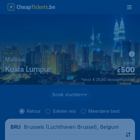
Maleisië
vanaf
500
*
Kuala Lumpur
€
*excl. € 25,90 dossierkosten.
Boek vluchten
Retour
Enkele reis
Meerdere best.
Brussels (Luchthaven Brussel), Belgium
BRU