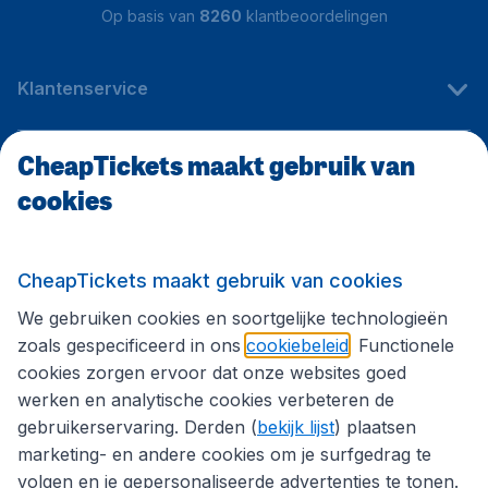
Op basis van
8260
klantbeoordelingen
Klantenservice
CheapTickets maakt gebruik van
CheapTickets.be
cookies
Internationale sites
CheapTickets maakt gebruik van cookies
We gebruiken cookies en soortgelijke technologieën
Volg CheapTickets.be
zoals gespecificeerd in ons
cookiebeleid
. Functionele
cookies zorgen ervoor dat onze websites goed
werken en analytische cookies verbeteren de
gebruikerservaring. Derden (
bekijk lijst
) plaatsen
marketing- en andere cookies om je surfgedrag te
volgen en je gepersonaliseerde advertenties te tonen.