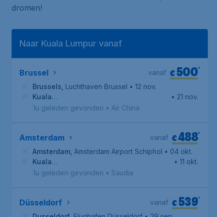
dromen!
Naar Kuala Lumpur vanaf
500
*
€
Brussel
vanaf
Brussels
,
Luchthaven Brussel
• 12 nov.
Kuala
• 21 nov.
Lumpur
,
Kuala Lumpur International Airport
1u geleden gevonden
•
Air China
488
*
€
Amsterdam
vanaf
Amsterdam
,
Amsterdam Airport Schiphol
• 04 okt.
Kuala
• 11 okt.
Lumpur
,
Kuala Lumpur International Airport
1u geleden gevonden
•
Saudia
539
*
€
Düsseldorf
vanaf
Dusseldorf
,
Flughafen Düsseldorf
• 29 sep.