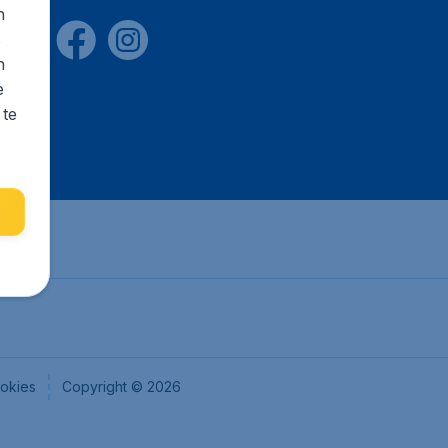
n
s
n
e
 te
okies
Copyright © 2026