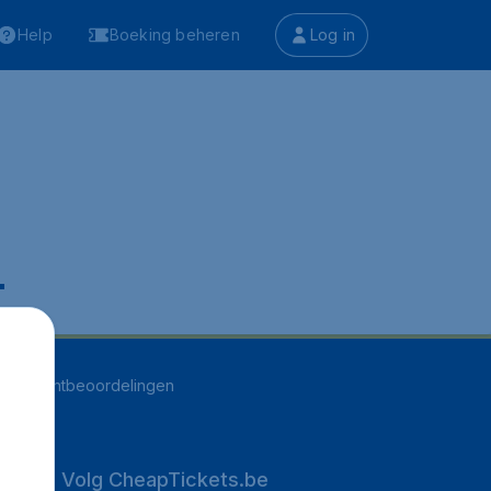
Help
Boeking beheren
Log in
.
252
klantbeoordelingen
Volg CheapTickets.be