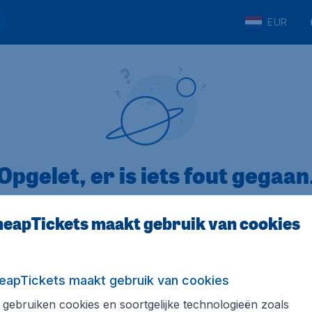
EUR
Opgelet, er is iets fout gegaan
eapTickets maakt gebruik van cookies
op Trustpilot
Op basis van
8
eapTickets maakt gebruik van cookies
gebruiken cookies en soortgelijke technologieën zoals
Tickets.be
Internationale sites