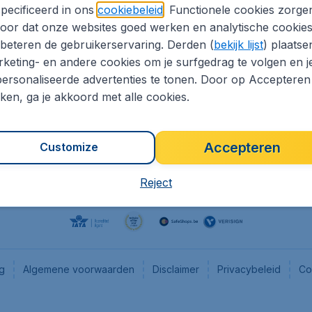
pecificeerd in ons
cookiebeleid
. Functionele cookies zorge
eaptickets.be
Flugladen.de
oor dat onze websites goed werken en analytische cookie
he informatie
CheapTickets.ch
beteren de gebruikerservaring. Derden (
bekijk lijst
) plaatse
CheapTickets.nl
keting- en andere cookies om je surfgedrag te volgen en j
ersonaliseerde advertenties te tonen. Door op Accepteren
es
CheapTickets.sg
kken, ga je akkoord met alle cookies.
Accepteren
Customize
Reject
ng
Algemene voorwaarden
Disclaimer
Privacybeleid
Co