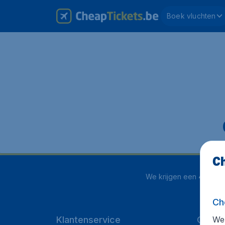
Boek vluchten
Ch
We krijgen een
4.1 uit 5
Ch
We 
Klantenservice
Cheap