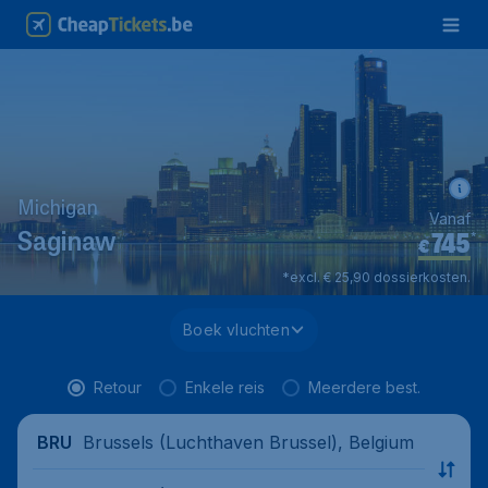
Michigan
Vanaf
745
*
Saginaw
€
*excl. € 25,90 dossierkosten.
Boek vluchten
Retour
Enkele reis
Meerdere best.
Brussels (Luchthaven Brussel), Belgium
BRU