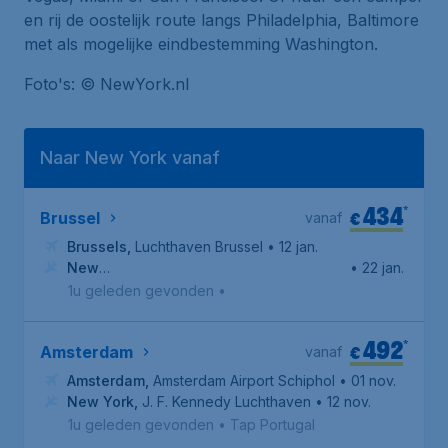
en rij de oostelijk route langs
Philadelphia
,
Baltimore
met als mogelijke eindbestemming
Washington
.
Foto's: © NewYork.nl
Naar New York vanaf
434
*
€
Brussel
vanaf
Brussels
,
Luchthaven Brussel
• 12 jan.
New
• 22 jan.
York
,
Newark Liberty International Airport
1u geleden gevonden
•
492
*
€
Amsterdam
vanaf
Amsterdam
,
Amsterdam Airport Schiphol
• 01 nov.
New York
,
J. F. Kennedy Luchthaven
• 12 nov.
1u geleden gevonden
•
Tap Portugal