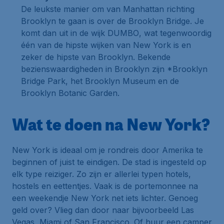
De leukste manier om van Manhattan richting
Brooklyn te gaan is over
de Brooklyn Bridge
. Je
komt dan uit in de wijk
DUMBO
, wat tegenwoordig
één van de hipste wijken van New York is en
zeker de hipste van Brooklyn. Bekende
bezienswaardigheden in Brooklyn zijn *Brooklyn
Bridge Park, het Brooklyn Museum en
de
Brooklyn Botanic Garden
.
Wat te doen na New York?
New York is ideaal om je rondreis door Amerika te
beginnen of juist te eindigen. De stad is ingesteld op
elk type reiziger. Zo zijn er allerlei typen hotels,
hostels en eettentjes. Vaak is de portemonnee na
een weekendje New York net iets lichter. Genoeg
geld over? Vlieg dan door naar bijvoorbeeld
Las
Vegas
,
Miami
of
San Francisco
. Of huur een camper