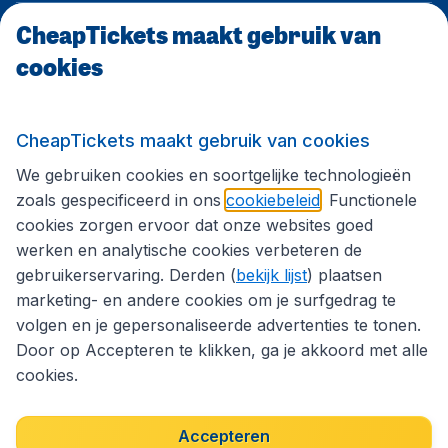
CheapTickets maakt gebruik van
CheapTickets.be
cookies
Internationale sites
CheapTickets maakt gebruik van cookies
We gebruiken cookies en soortgelijke technologieën
Volg CheapTickets.be
zoals gespecificeerd in ons
cookiebeleid
. Functionele
cookies zorgen ervoor dat onze websites goed
werken en analytische cookies verbeteren de
gebruikerservaring. Derden (
bekijk lijst
) plaatsen
marketing- en andere cookies om je surfgedrag te
volgen en je gepersonaliseerde advertenties te tonen.
Door op Accepteren te klikken, ga je akkoord met alle
cookies.
Toegankelijkheidsverklaring
Algemene voorwaarden
Disclaimer
Privacybeleid
Cookies
Accepteren