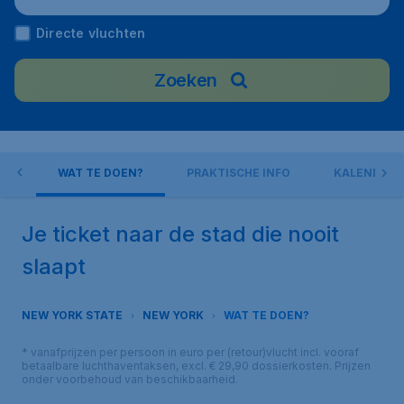
Directe vluchten
Zoeken
ITY
WAT TE DOEN?
PRAKTISCHE INFO
KALENDER 2
Je ticket naar de stad die nooit
slaapt
NEW YORK STATE
NEW YORK
WAT TE DOEN?
* vanafprijzen per persoon in euro per (retour)vlucht incl. vooraf
betaalbare luchthaventaksen, excl. € 29,90 dossierkosten. Prijzen
onder voorbehoud van beschikbaarheid.