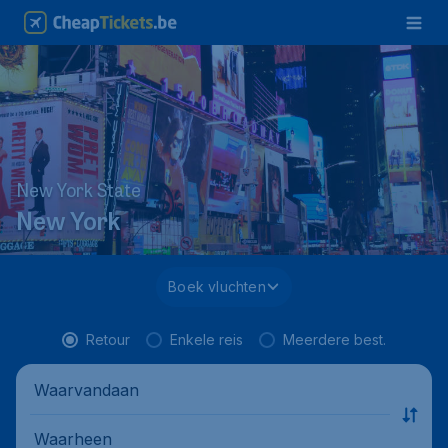
New York State
New York
Boek vluchten
Retour
Enkele reis
Meerdere best.
Waarvandaan
Waarheen