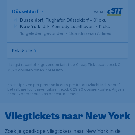
377
*
€
Düsseldorf
vanaf
Dusseldorf
,
Flughafen Düsseldorf
• 01 okt.
New York
,
J. F. Kennedy Luchthaven
• 11 okt.
1u geleden gevonden
•
Scandinavian Airlines
Bekijk alle
*laagst recentelijk gevonden tarief op CheapTickets.be, excl. €
25,90 dossierkosten.
Meer info
* vanafprijzen per persoon in euro per (retour)vlucht incl. vooraf
betaalbare luchthaventaksen, excl. € 29,90 dossierkosten. Prijzen
onder voorbehoud van beschikbaarheid.
Vliegtickets naar New York
Zoek je goedkope vliegtickets naar New York in de