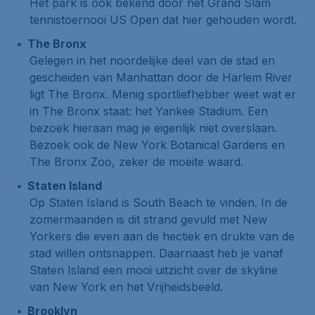
Het park is ook bekend door het
Grand Slam
tennistoernooi
US Open
dat hier gehouden wordt.
The Bronx
Gelegen in het noordelijke deel van de stad en
gescheiden van Manhattan door de
Harlem River
ligt
The Bronx
. Menig sportliefhebber weet wat er
in The Bronx staat:
het Yankee Stadium
. Een
bezoek hieraan mag je eigenlijk niet overslaan.
Bezoek ook
de New York Botanical Gardens
en
The Bronx Zoo
, zeker de moeite waard.
Staten Island
Op
Staten Island
is
South Beach
te vinden. In de
zomermaanden is dit strand gevuld met New
Yorkers die even aan de hectiek en drukte van de
stad willen ontsnappen. Daarnaast heb je vanaf
Staten Island
een mooi uitzicht over de skyline
van New York en
het Vrijheidsbeeld
.
Brooklyn