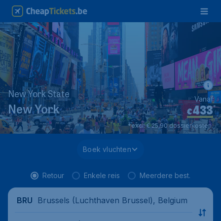
New York State
Vanaf
433
*
New York
€
*excl. € 25,90 dossierkosten.
Boek vluchten
Retour
Enkele reis
Meerdere best.
Brussels (Luchthaven Brussel), Belgium
BRU