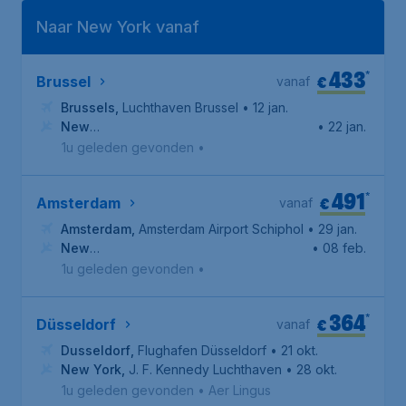
Naar New York vanaf
433
*
€
Brussel
vanaf
Brussels
,
Luchthaven Brussel
• 12 jan.
New
• 22 jan.
York
,
Newark Liberty International Airport
1u geleden gevonden
•
491
*
€
Amsterdam
vanaf
Amsterdam
,
Amsterdam Airport Schiphol
• 29 jan.
New
• 08 feb.
York
,
Newark Liberty International Airport
1u geleden gevonden
•
364
*
€
Düsseldorf
vanaf
Dusseldorf
,
Flughafen Düsseldorf
• 21 okt.
New York
,
J. F. Kennedy Luchthaven
• 28 okt.
1u geleden gevonden
•
Aer Lingus