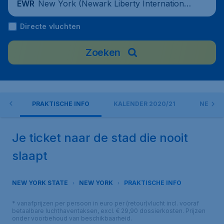
New York (Newark Liberty International
EWR
Airport), United States
Directe vluchten
Zoeken
EN?
PRAKTISCHE INFO
KALENDER 2020/21
NEW YO
Je ticket naar de stad die nooit
slaapt
NEW YORK STATE
NEW YORK
PRAKTISCHE INFO
* vanafprijzen per persoon in euro per (retour)vlucht incl. vooraf
betaalbare luchthaventaksen, excl. € 29,90 dossierkosten. Prijzen
onder voorbehoud van beschikbaarheid.