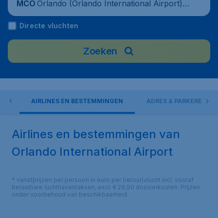
Orlando (Orlando International Airport),
MCO
United States
Directe vluchten
Zoeken
EN
AIRLINES EN BESTEMMINGEN
ADRES & PARKEREN
Airlines en bestemmingen van
Orlando International Airport
* vanafprijzen per persoon in euro per (retour)vlucht incl. vooraf
betaalbare luchthaventaksen, excl. € 29,90 dossierkosten. Prijzen
onder voorbehoud van beschikbaarheid.