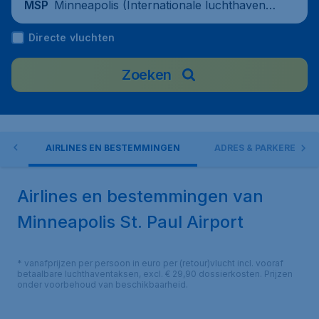
Minneapolis (Internationale luchthaven
MSP
Minneapolis-Saint Paul), United States
Directe vluchten
Zoeken
EN
AIRLINES EN BESTEMMINGEN
ADRES & PARKEREN
Airlines en bestemmingen van
Minneapolis St. Paul Airport
* vanafprijzen per persoon in euro per (retour)vlucht incl. vooraf
betaalbare luchthaventaksen, excl. € 29,90 dossierkosten. Prijzen
onder voorbehoud van beschikbaarheid.