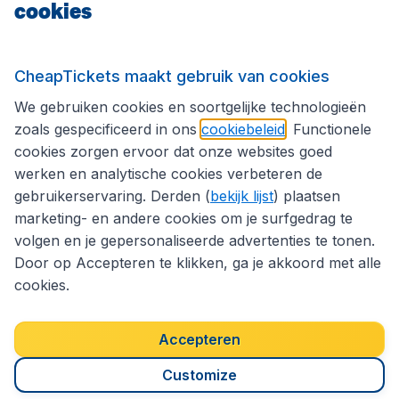
cookies
Internationale sites
CheapTickets maakt gebruik van cookies
We gebruiken cookies en soortgelijke technologieën
Volg CheapTickets.be
zoals gespecificeerd in ons
cookiebeleid
. Functionele
cookies zorgen ervoor dat onze websites goed
werken en analytische cookies verbeteren de
gebruikerservaring. Derden (
bekijk lijst
) plaatsen
marketing- en andere cookies om je surfgedrag te
volgen en je gepersonaliseerde advertenties te tonen.
Door op Accepteren te klikken, ga je akkoord met alle
cookies.
Toegankelijkheidsverklaring
Algemene voorwaarden
Disclaimer
Privacybeleid
Cookies
Accepteren
Copyright © 2026
Customize