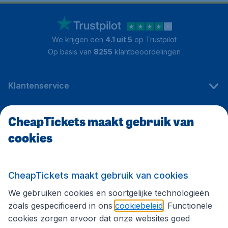
We krijgen een
4.1 uit 5
op Trustpilot
Op basis van
8255
klantbeoordelingen
Klantenservice
CheapTickets maakt gebruik van
CheapTickets.be
cookies
Internationale sites
CheapTickets maakt gebruik van cookies
We gebruiken cookies en soortgelijke technologieën
Volg CheapTickets.be
zoals gespecificeerd in ons
cookiebeleid
. Functionele
cookies zorgen ervoor dat onze websites goed