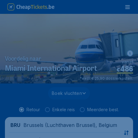
Voordelig naar
vanaf
486
*
Miami International Airport
€
*excl. € 25,90 dossierkosten.
Boek vluchten
Retour
Enkele reis
Meerdere best.
Brussels (Luchthaven Brussel), Belgium
BRU