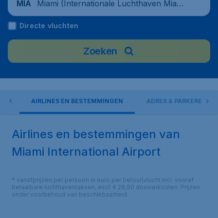
Miami (Internationale Luchthaven Miam
MIA
i), United States
Directe vluchten
Zoeken
EN
AIRLINES EN BESTEMMINGEN
ADRES & PARKEREN
Airlines en bestemmingen van
Miami International Airport
* vanafprijzen per persoon in euro per (retour)vlucht incl. vooraf
betaalbare luchthaventaksen, excl. € 29,90 dossierkosten. Prijzen
onder voorbehoud van beschikbaarheid.