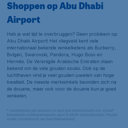
Shoppen op Abu Dhabi
Airport
Heb je wat tijd te overbruggen? Geen probleem op
Abu Dhabi Airport! Het vliegveld kent vele
internationaal bekende winkelketens als
Burberry
,
Bvlgari
,
Swarovski
,
Pandora
,
Hugo Boss
en
Hermès
. De Verenigde Arabische Emiraten staan
bekend om de vele gouden souks. Ook op de
luchthaven vind je veel gouden juwelen van hoge
kwaliteit. De meeste merkwinkels bevinden zich na
de douane, maar ook voor de douane kun je goed
winkelen.
* vanafprijzen per persoon in euro per (retour)vlucht incl. vooraf
betaalbare luchthaventaksen, excl. € 29,90 dossierkosten. Prijzen
onder voorbehoud van beschikbaarheid.