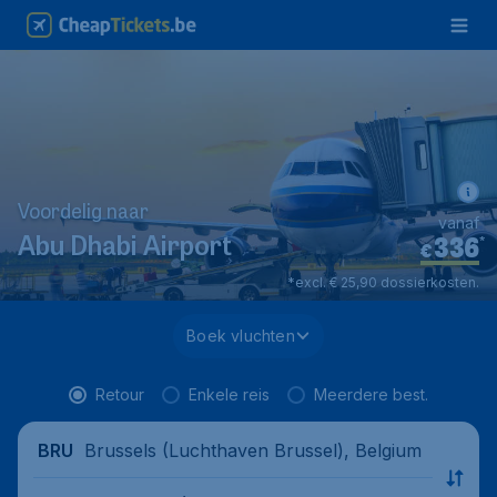
Voordelig naar
vanaf
336
*
Abu Dhabi Airport
€
*excl. € 25,90 dossierkosten.
Boek vluchten
Retour
Enkele reis
Meerdere best.
Brussels (Luchthaven Brussel), Belgium
BRU