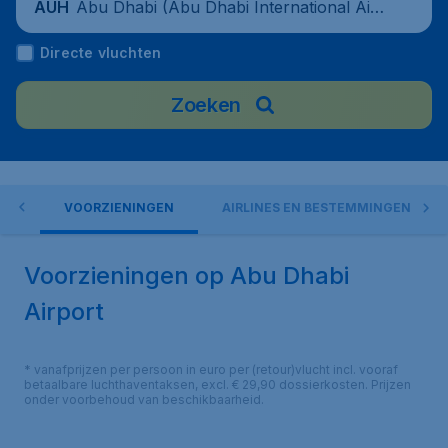
Abu Dhabi (Abu Dhabi International Airp
AUH
ort), United Arab Emirates
Directe vluchten
Zoeken
ORT
VOORZIENINGEN
AIRLINES EN BESTEMMINGEN
Voorzieningen op Abu Dhabi
Airport
* vanafprijzen per persoon in euro per (retour)vlucht incl. vooraf
betaalbare luchthaventaksen, excl. € 29,90 dossierkosten. Prijzen
onder voorbehoud van beschikbaarheid.