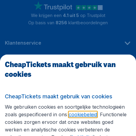
We krijgen een
4.1 uit 5
op Trustpilot
Op basis van
8256
klantbeoordelingen
Klantenservice
CheapTickets maakt gebruik van
CheapTickets.be
cookies
Internationale sites
CheapTickets maakt gebruik van cookies
We gebruiken cookies en soortgelijke technologieën
Volg CheapTickets.be
zoals gespecificeerd in ons
cookiebeleid
. Functionele
cookies zorgen ervoor dat onze websites goed
werken en analytische cookies verbeteren de