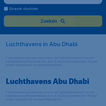
Directe vluchten
Zoeken
Luchthavens in Abu Dhabi
* vanafprijzen per persoon in euro per (retour)vlucht incl. vooraf
betaalbare luchthaventaksen, excl. € 29,90 dossierkosten. Prijzen
onder voorbehoud van beschikbaarheid.
Luchthavens Abu Dhabi
* vanafprijzen per persoon in euro per (retour)vlucht incl. vooraf
betaalbare luchthaventaksen, excl. € 29,90 dossierkosten. Prijzen
onder voorbehoud van beschikbaarheid.