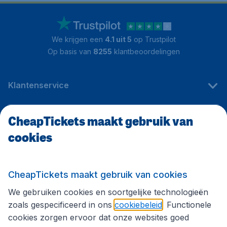
We krijgen een
4.1 uit 5
op Trustpilot
Op basis van
8255
klantbeoordelingen
Klantenservice
CheapTickets maakt gebruik van
CheapTickets.be
cookies
Internationale sites
CheapTickets maakt gebruik van cookies
We gebruiken cookies en soortgelijke technologieën
Volg CheapTickets.be
zoals gespecificeerd in ons
cookiebeleid
. Functionele
cookies zorgen ervoor dat onze websites goed