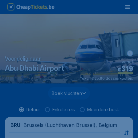
Voordelig naar
vanaf
319
*
Abu Dhabi Airport
€
*excl. € 25,90 dossierkosten.
Boek vluchten
Retour
Enkele reis
Meerdere best.
Brussels (Luchthaven Brussel), Belgium
BRU