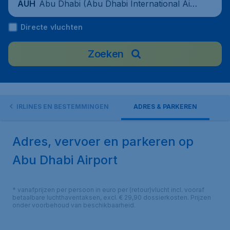
Abu Dhabi (Abu Dhabi International Airp
AUH
ort), United Arab Emirates
Directe vluchten
Zoeken
AIRLINES EN BESTEMMINGEN
ADRES & PARKEREN
Adres, vervoer en parkeren op
Abu Dhabi Airport
* vanafprijzen per persoon in euro per (retour)vlucht incl. vooraf
betaalbare luchthaventaksen, excl. € 29,90 dossierkosten. Prijzen
onder voorbehoud van beschikbaarheid.