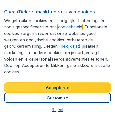
Internationale sites
CheapTickets maakt gebruik van cookies
We gebruiken cookies en soortgelijke technologieën
Volg CheapTickets.be
zoals gespecificeerd in ons
cookiebeleid
. Functionele
cookies zorgen ervoor dat onze websites goed
werken en analytische cookies verbeteren de
gebruikerservaring. Derden (
bekijk lijst
) plaatsen
marketing- en andere cookies om je surfgedrag te
volgen en je gepersonaliseerde advertenties te tonen.
Door op Accepteren te klikken, ga je akkoord met alle
cookies.
Toegankelijkheidsverklaring
Algemene voorwaarden
Disclaimer
Privacybeleid
Cookies
Accepteren
Copyright © 2026
Customize
Reject