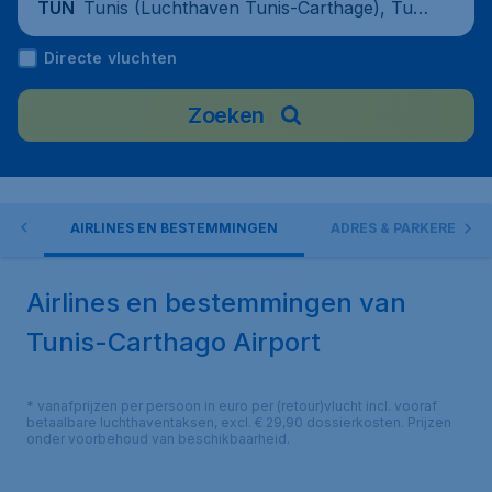
Tunis (Luchthaven Tunis-Carthage), Tuni
TUN
sia
Directe vluchten
Zoeken
EN
AIRLINES EN BESTEMMINGEN
ADRES & PARKEREN
Airlines en bestemmingen van
Tunis-Carthago Airport
* vanafprijzen per persoon in euro per (retour)vlucht incl. vooraf
betaalbare luchthaventaksen, excl. € 29,90 dossierkosten. Prijzen
onder voorbehoud van beschikbaarheid.