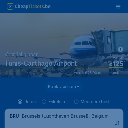
Voordelig naar
vanaf
125
*
Tunis-Carthago Airport
€
*excl. € 25,90 dossierkosten.
Boek vluchten
Retour
Enkele reis
Meerdere best.
Brussels (Luchthaven Brussel), Belgium
BRU