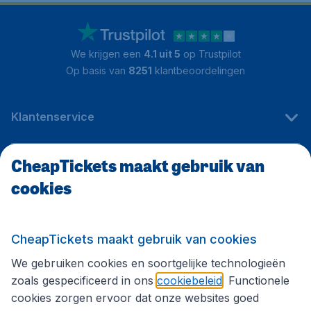
We krijgen een
4.1 uit 5
op Trustpilot
Op basis van
8251
klantbeoordelingen
Klantenservice
CheapTickets maakt gebruik van
CheapTickets.be
cookies
Internationale sites
CheapTickets maakt gebruik van cookies
We gebruiken cookies en soortgelijke technologieën
Volg CheapTickets.be
zoals gespecificeerd in ons
cookiebeleid
. Functionele
cookies zorgen ervoor dat onze websites goed