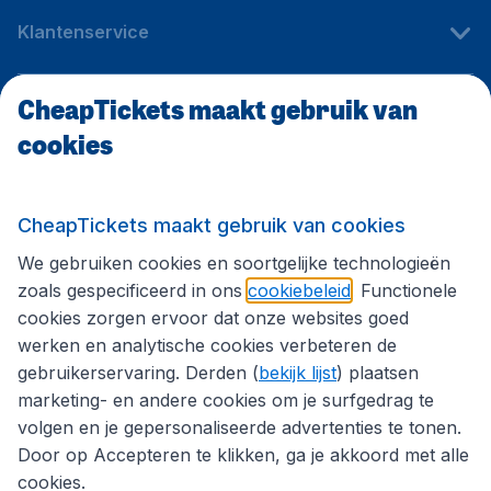
Klantenservice
CheapTickets maakt gebruik van
CheapTickets.be
cookies
Internationale sites
CheapTickets maakt gebruik van cookies
We gebruiken cookies en soortgelijke technologieën
Volg CheapTickets.be
zoals gespecificeerd in ons
cookiebeleid
. Functionele
cookies zorgen ervoor dat onze websites goed
werken en analytische cookies verbeteren de
gebruikerservaring. Derden (
bekijk lijst
) plaatsen
marketing- en andere cookies om je surfgedrag te
volgen en je gepersonaliseerde advertenties te tonen.
Door op Accepteren te klikken, ga je akkoord met alle
cookies.