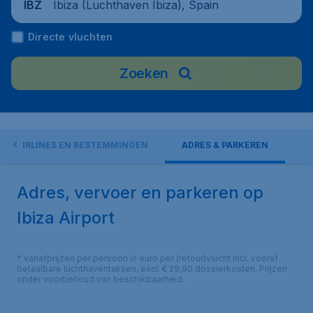
Ibiza (Luchthaven Ibiza), Spain
IBZ
Directe vluchten
Zoeken
AIRLINES EN BESTEMMINGEN
ADRES & PARKEREN
Adres, vervoer en parkeren op
Ibiza Airport
* vanafprijzen per persoon in euro per (retour)vlucht incl. vooraf
betaalbare luchthaventaksen, excl. € 29,90 dossierkosten. Prijzen
onder voorbehoud van beschikbaarheid.