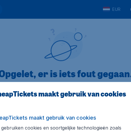
EUR
Opgelet, er is iets fout gegaan
eapTickets maakt gebruik van cookies
op Trustpilot
Op basis van
8
eapTickets maakt gebruik van cookies
gebruiken cookies en soortgelijke technologieën zoals
Tickets.be
Internationale sites