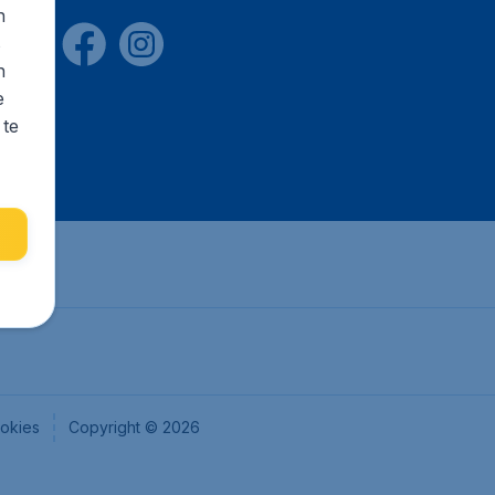
n
s
n
e
 te
okies
Copyright © 2026