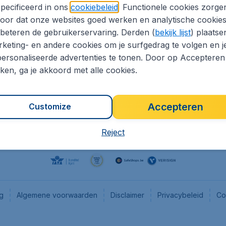
pecificeerd in ons
cookiebeleid
. Functionele cookies zorge
eaptickets.be
Flugladen.de
oor dat onze websites goed werken en analytische cookie
he informatie
CheapTickets.ch
beteren de gebruikerservaring. Derden (
bekijk lijst
) plaatse
CheapTickets.nl
keting- en andere cookies om je surfgedrag te volgen en j
ersonaliseerde advertenties te tonen. Door op Accepteren
es
CheapTickets.sg
kken, ga je akkoord met alle cookies.
Accepteren
Customize
Reject
ng
Algemene voorwaarden
Disclaimer
Privacybeleid
Co