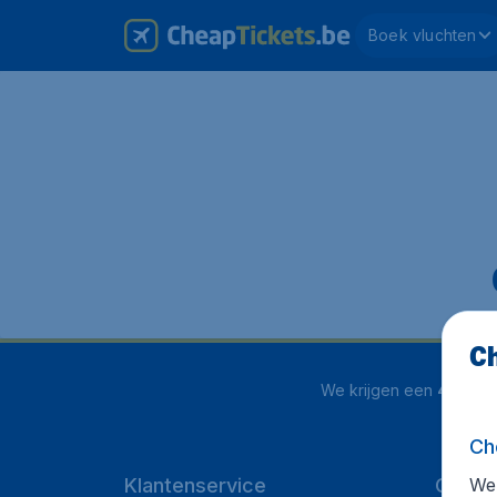
Boek vluchten
Ch
We krijgen een
4.1 uit 5
Ch
We 
Klantenservice
Cheap