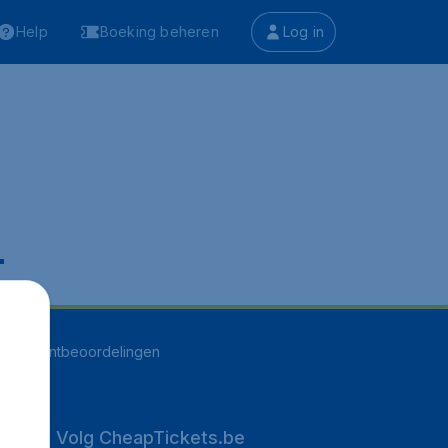
Help
Boeking beheren
Log in
.
248
klantbeoordelingen
Volg CheapTickets.be