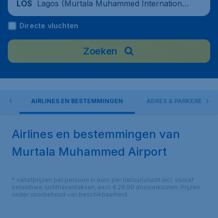
Lagos (Murtala Muhammed International
LOS
Airport), Nigeria
Directe vluchten
Zoeken
EN
AIRLINES EN BESTEMMINGEN
ADRES & PARKEREN
Airlines en bestemmingen van
Murtala Muhammed Airport
* vanafprijzen per persoon in euro per (retour)vlucht incl. vooraf
betaalbare luchthaventaksen, excl. € 29,90 dossierkosten. Prijzen
onder voorbehoud van beschikbaarheid.