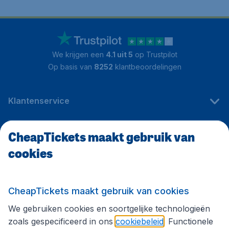
We krijgen een
4.1 uit 5
op Trustpilot
Op basis van
8252
klantbeoordelingen
Klantenservice
CheapTickets maakt gebruik van
CheapTickets.be
cookies
Internationale sites
CheapTickets maakt gebruik van cookies
We gebruiken cookies en soortgelijke technologieën
Volg CheapTickets.be
zoals gespecificeerd in ons
cookiebeleid
. Functionele