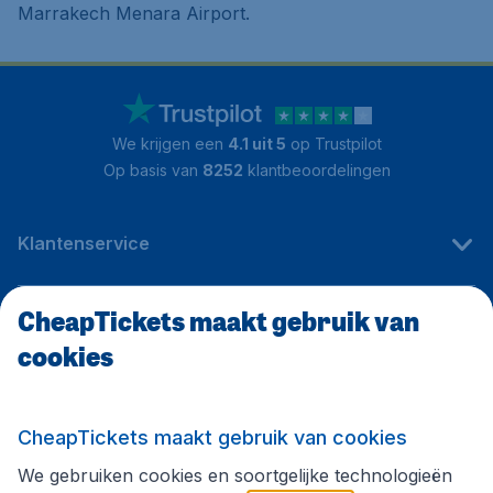
Marrakech Menara Airport.
We krijgen een
4.1 uit 5
op Trustpilot
Op basis van
8252
klantbeoordelingen
Klantenservice
CheapTickets maakt gebruik van
CheapTickets.be
cookies
Internationale sites
CheapTickets maakt gebruik van cookies
We gebruiken cookies en soortgelijke technologieën
Volg CheapTickets.be