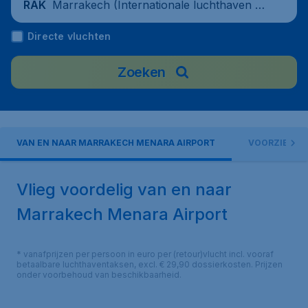
Marrakech (Internationale luchthaven M
RAK
enara), Morocco
Directe vluchten
Zoeken
VAN EN NAAR MARRAKECH MENARA AIRPORT
VOORZIENIN
Vlieg voordelig van en naar
Marrakech Menara Airport
* vanafprijzen per persoon in euro per (retour)vlucht incl. vooraf
betaalbare luchthaventaksen, excl. € 29,90 dossierkosten. Prijzen
onder voorbehoud van beschikbaarheid.