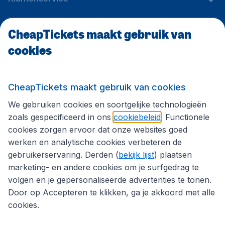
CheapTickets maakt gebruik van
CheapTickets.be
cookies
Internationale sites
CheapTickets maakt gebruik van cookies
We gebruiken cookies en soortgelijke technologieën
Volg CheapTickets.be
zoals gespecificeerd in ons
cookiebeleid
. Functionele
cookies zorgen ervoor dat onze websites goed
werken en analytische cookies verbeteren de
gebruikerservaring. Derden (
bekijk lijst
) plaatsen
marketing- en andere cookies om je surfgedrag te
volgen en je gepersonaliseerde advertenties te tonen.
Door op Accepteren te klikken, ga je akkoord met alle
cookies.
Toegankelijkheidsverklaring
Algemene voorwaarden