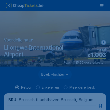
Voordelig naar
Lilongwe International
vanaf
1.003
*
Airport
€
*excl. € 25,90 dossierkosten.
Boek vluchten
Retour
Enkele reis
Meerdere best.
Brussels (Luchthaven Brussel), Belgium
BRU