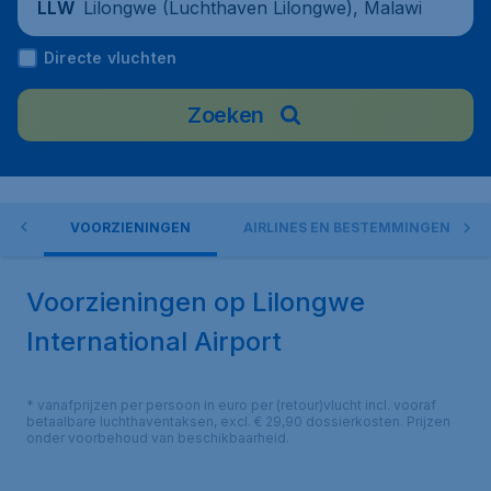
Lilongwe (Luchthaven Lilongwe), Malawi
LLW
Directe vluchten
Zoeken
ORT
VOORZIENINGEN
AIRLINES EN BESTEMMINGEN
Voorzieningen op Lilongwe
International Airport
* vanafprijzen per persoon in euro per (retour)vlucht incl. vooraf
betaalbare luchthaventaksen, excl. € 29,90 dossierkosten. Prijzen
onder voorbehoud van beschikbaarheid.