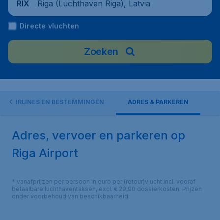
Riga (Luchthaven Riga), Latvia
RIX
Directe vluchten
Zoeken
AIRLINES EN BESTEMMINGEN
ADRES & PARKEREN
Adres, vervoer en parkeren op
Riga Airport
* vanafprijzen per persoon in euro per (retour)vlucht incl. vooraf
betaalbare luchthaventaksen, excl. € 29,90 dossierkosten. Prijzen
onder voorbehoud van beschikbaarheid.