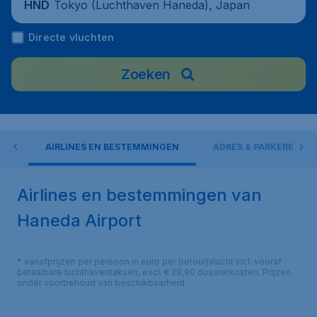
Tokyo (Luchthaven Haneda), Japan
HND
Directe vluchten
Zoeken
EN
AIRLINES EN BESTEMMINGEN
ADRES & PARKEREN
Airlines en bestemmingen van
Haneda Airport
* vanafprijzen per persoon in euro per (retour)vlucht incl. vooraf
betaalbare luchthaventaksen, excl. € 29,90 dossierkosten. Prijzen
onder voorbehoud van beschikbaarheid.