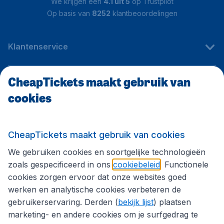
We krijgen een
4.1 uit 5
op Trustpilot
Op basis van
8252
klantbeoordelingen
Klantenservice
CheapTickets maakt gebruik van
CheapTickets.be
cookies
Internationale sites
CheapTickets maakt gebruik van cookies
We gebruiken cookies en soortgelijke technologieën
Volg CheapTickets.be
zoals gespecificeerd in ons
cookiebeleid
. Functionele
cookies zorgen ervoor dat onze websites goed
werken en analytische cookies verbeteren de
gebruikerservaring. Derden (
bekijk lijst
) plaatsen
marketing- en andere cookies om je surfgedrag te