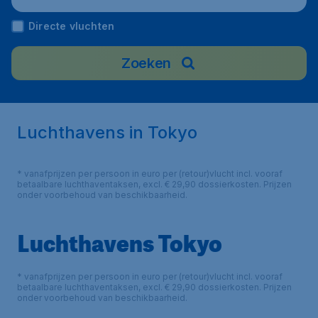
Directe vluchten
Zoeken
Luchthavens in Tokyo
* vanafprijzen per persoon in euro per (retour)vlucht incl. vooraf
betaalbare luchthaventaksen, excl. € 29,90 dossierkosten. Prijzen
onder voorbehoud van beschikbaarheid.
Luchthavens Tokyo
* vanafprijzen per persoon in euro per (retour)vlucht incl. vooraf
betaalbare luchthaventaksen, excl. € 29,90 dossierkosten. Prijzen
onder voorbehoud van beschikbaarheid.