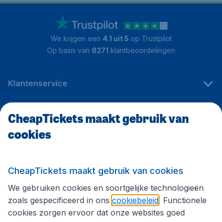
We krijgen een
4.1 uit 5
op Trustpilot
Op basis van
8271
klantbeoordelingen
Klantenservice
CheapTickets maakt gebruik van
CheapTickets.be
cookies
Internationale sites
CheapTickets maakt gebruik van cookies
We gebruiken cookies en soortgelijke technologieën
Volg CheapTickets.be
zoals gespecificeerd in ons
cookiebeleid
. Functionele
cookies zorgen ervoor dat onze websites goed