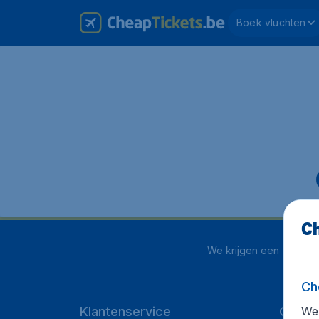
Boek vluchten
Ch
We krijgen een
4.1 uit 
Ch
We 
Klantenservice
Cheap