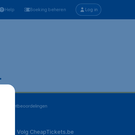
Help
Boeking beheren
Log in
.
251
klantbeoordelingen
Volg CheapTickets.be