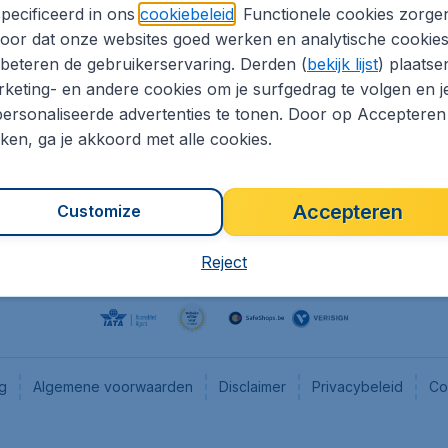
pecificeerd in ons
cookiebeleid
. Functionele cookies zorge
eaptickets.be
Flugladen.de
oor dat onze websites goed werken en analytische cookie
he informatie
CheapTickets.ch
beteren de gebruikerservaring. Derden (
bekijk lijst
) plaatse
CheapTickets.nl
keting- en andere cookies om je surfgedrag te volgen en j
ersonaliseerde advertenties te tonen. Door op Accepteren
es
CheapTickets.sg
kken, ga je akkoord met alle cookies.
Accepteren
Customize
Reject
ng
Algemene voorwaarden
Disclaimer
Privacybeleid
Co