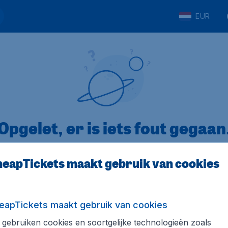
EUR
Opgelet, er is iets fout gegaan
eapTickets maakt gebruik van cookies
5
op Trustpilot
Op basis van
8
eapTickets maakt gebruik van cookies
gebruiken cookies en soortgelijke technologieën zoals
Tickets.be
Internationale sites