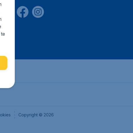
n
s
n
e
 te
okies
Copyright © 2026