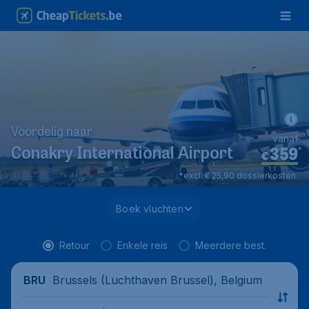
Voordelig naar
vanaf
359
*
Conakry International Airport
€
*excl. € 25,90 dossierkosten.
Boek vluchten
Retour
Enkele reis
Meerdere best.
Brussels (Luchthaven Brussel), Belgium
BRU