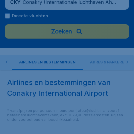
Conakry (Internationale luchthaven Ahm
CKY
ed Sekou Touré), Guinea
Directe vluchten
Zoeken
EN
AIRLINES EN BESTEMMINGEN
ADRES & PARKEREN
Airlines en bestemmingen van
Conakry International Airport
* vanafprijzen per persoon in euro per (retour)vlucht incl. vooraf
betaalbare luchthaventaksen, excl. € 29,90 dossierkosten. Prijzen
onder voorbehoud van beschikbaarheid.