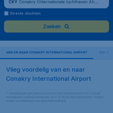
Conakry (Internationale luchthaven Ahm
CKY
ed Sekou Touré), Guinea
Directe vluchten
Zoeken
VAN EN NAAR CONAKRY INTERNATIONAL AIRPORT
VOORZI
Vlieg voordelig van en naar
Conakry International Airport
* vanafprijzen per persoon in euro per (retour)vlucht incl. vooraf
betaalbare luchthaventaksen, excl. € 29,90 dossierkosten. Prijzen
onder voorbehoud van beschikbaarheid.