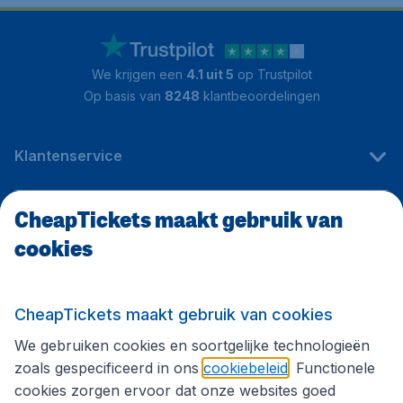
We krijgen een
4.1 uit 5
op Trustpilot
Op basis van
8248
klantbeoordelingen
Klantenservice
CheapTickets maakt gebruik van
CheapTickets.be
cookies
Internationale sites
CheapTickets maakt gebruik van cookies
We gebruiken cookies en soortgelijke technologieën
Volg CheapTickets.be
zoals gespecificeerd in ons
cookiebeleid
. Functionele
cookies zorgen ervoor dat onze websites goed