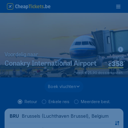
Voordelig naar
vanaf
358
*
Conakry International Airport
€
*excl. € 25,90 dossierkosten.
Boek vluchten
Retour
Enkele reis
Meerdere best.
Brussels (Luchthaven Brussel), Belgium
BRU