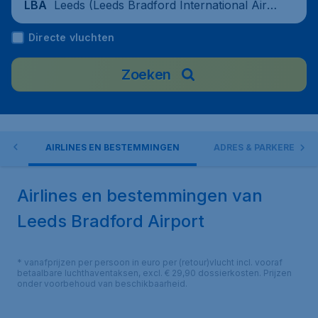
Leeds (Leeds Bradford International Airp
LBA
ort), United Kingdom
Directe vluchten
Zoeken
EN
AIRLINES EN BESTEMMINGEN
ADRES & PARKEREN
Airlines en bestemmingen van
Leeds Bradford Airport
* vanafprijzen per persoon in euro per (retour)vlucht incl. vooraf
betaalbare luchthaventaksen, excl. € 29,90 dossierkosten. Prijzen
onder voorbehoud van beschikbaarheid.