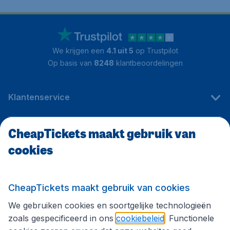
We krijgen een
4.1 uit 5
op Trustpilot
Op basis van
8248
klantbeoordelingen
Klantenservice
CheapTickets maakt gebruik van
CheapTickets.be
cookies
Internationale sites
CheapTickets maakt gebruik van cookies
We gebruiken cookies en soortgelijke technologieën
Volg CheapTickets.be
zoals gespecificeerd in ons
cookiebeleid
. Functionele