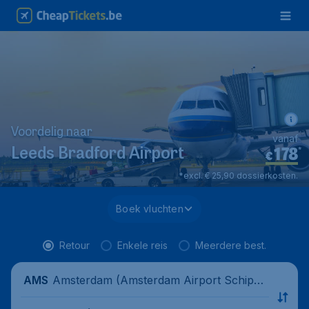
Voordelig naar
vanaf
178
*
Leeds Bradford Airport
€
*excl. € 25,90 dossierkosten.
Boek vluchten
Retour
Enkele reis
Meerdere best.
Amsterdam (Amsterdam Airport Schipho
AMS
l), Netherlands