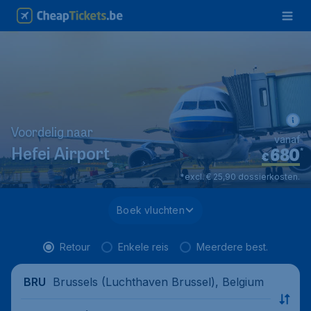
Voordelig naar
vanaf
680
*
Hefei Airport
€
*excl. € 25,90 dossierkosten.
Boek vluchten
Retour
Enkele reis
Meerdere best.
Brussels (Luchthaven Brussel), Belgium
BRU