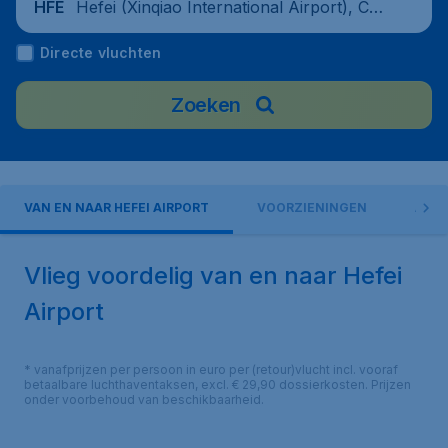
Hefei (Xinqiao International Airport), Chi
HFE
na
Directe vluchten
Zoeken
VAN EN NAAR HEFEI AIRPORT
VOORZIENINGEN
AIRL
Vlieg voordelig van en naar Hefei
Airport
* vanafprijzen per persoon in euro per (retour)vlucht incl. vooraf
betaalbare luchthaventaksen, excl. € 29,90 dossierkosten. Prijzen
onder voorbehoud van beschikbaarheid.