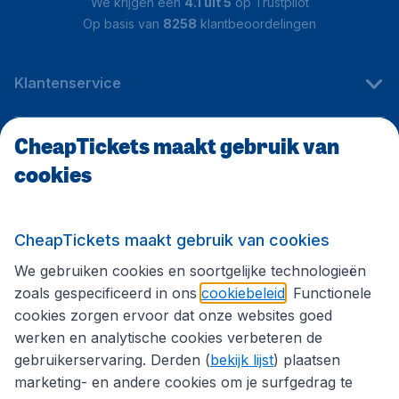
We krijgen een
4.1 uit 5
op Trustpilot
Op basis van
8258
klantbeoordelingen
Klantenservice
CheapTickets maakt gebruik van
CheapTickets.be
cookies
Internationale sites
CheapTickets maakt gebruik van cookies
We gebruiken cookies en soortgelijke technologieën
Volg CheapTickets.be
zoals gespecificeerd in ons
cookiebeleid
. Functionele
cookies zorgen ervoor dat onze websites goed
werken en analytische cookies verbeteren de
gebruikerservaring. Derden (
bekijk lijst
) plaatsen
marketing- en andere cookies om je surfgedrag te