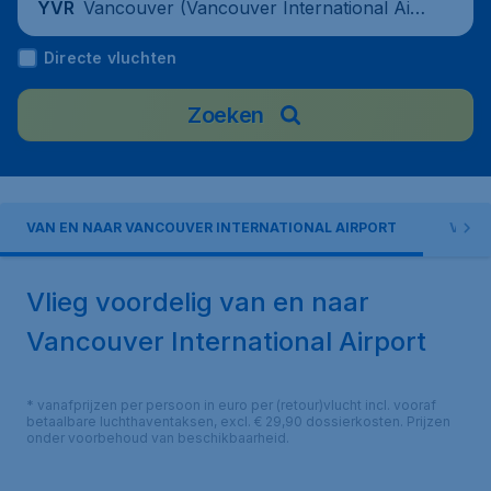
Vancouver (Vancouver International Air
YVR
port), Canada
Directe vluchten
Zoeken
VAN EN NAAR VANCOUVER INTERNATIONAL AIRPORT
VOOR
Vlieg voordelig van en naar
Vancouver International Airport
* vanafprijzen per persoon in euro per (retour)vlucht incl. vooraf
betaalbare luchthaventaksen, excl. € 29,90 dossierkosten. Prijzen
onder voorbehoud van beschikbaarheid.