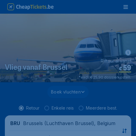
Retour al vanaf
59
*
Vlieg vanaf Brussel
€
*excl. € 25,90 dossierkosten.
Boek vluchten
Retour
Enkele reis
Meerdere best.
Brussels (Luchthaven Brussel), Belgium
BRU