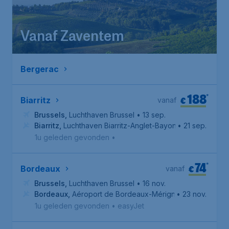
Vanaf Zaventem
Bergerac
188
*
€
Biarritz
vanaf
Brussels
,
Luchthaven Brussel
• 13 sep.
Biarritz
,
Luchthaven Biarritz-Anglet-Bayonne
• 21 sep.
1u geleden gevonden
•
74
*
€
Bordeaux
vanaf
Brussels
,
Luchthaven Brussel
• 16 nov.
Bordeaux
,
Aéroport de Bordeaux-Mérignac
• 23 nov.
1u geleden gevonden
•
easyJet