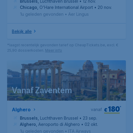
Brussels
,
Luchthaven Brussel
• 12 nov.
Chicago
,
O'Hare International Airport
• 20 nov.
1u geleden gevonden
•
Aer Lingus
Bekijk alle
*laagst recentelijk gevonden tarief op CheapTickets.be, excl. €
25,90 dossierkosten.
Meer info
Vanaf Zaventem
180
*
€
Alghero
vanaf
Brussels
,
Luchthaven Brussel
• 23 sep.
Alghero
,
Aeroporto di Alghero
• 02 okt.
1u geleden gevonden
•
ITA Airways