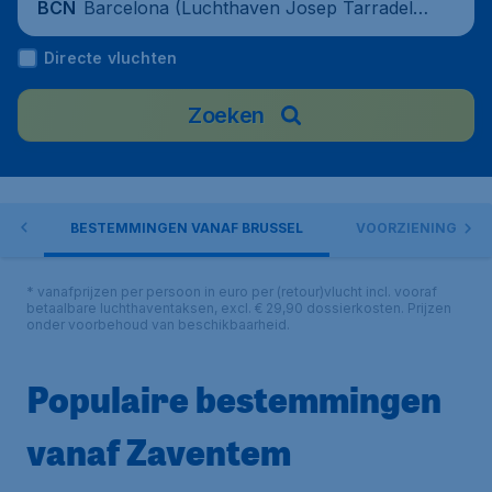
Barcelona (Luchthaven Josep Tarradella
BCN
s Barcelona-El Prat), Spain
Directe vluchten
Zoeken
TEM
BESTEMMINGEN VANAF BRUSSEL
VOORZIENINGEN
* vanafprijzen per persoon in euro per (retour)vlucht incl. vooraf
betaalbare luchthaventaksen, excl. € 29,90 dossierkosten. Prijzen
onder voorbehoud van beschikbaarheid.
Populaire bestemmingen
vanaf Zaventem