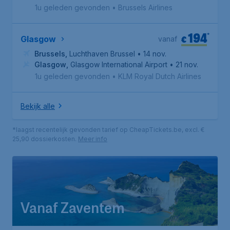
1u geleden gevonden
•
Brussels Airlines
194
*
€
Glasgow
vanaf
Brussels
,
Luchthaven Brussel
• 14 nov.
Glasgow
,
Glasgow International Airport
• 21 nov.
1u geleden gevonden
•
KLM Royal Dutch Airlines
Bekijk alle
*laagst recentelijk gevonden tarief op CheapTickets.be, excl. €
25,90 dossierkosten.
Meer info
Vanaf Zaventem