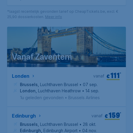
*laagst recentelijk gevonden tarief op CheapTickets.be, excl. €
25,90 dossierkosten.
Meer info
Vanaf Zaventem
111
*
€
Londen
vanaf
Brussels
,
Luchthaven Brussel
• 07 sep.
London
,
Luchthaven Heathrow
• 14 sep.
1u geleden gevonden
•
Brussels Airlines
159
*
€
Edinburgh
vanaf
Brussels
,
Luchthaven Brussel
• 28 okt.
Edinburgh
,
Edinburgh Airport
• 04 nov.