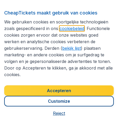
Internationale sites
CheapTickets maakt gebruik van cookies
We gebruiken cookies en soortgelijke technologieën
Volg CheapTickets.be
zoals gespecificeerd in ons
cookiebeleid
. Functionele
cookies zorgen ervoor dat onze websites goed
werken en analytische cookies verbeteren de
gebruikerservaring. Derden (
bekijk lijst
) plaatsen
marketing- en andere cookies om je surfgedrag te
volgen en je gepersonaliseerde advertenties te tonen.
Door op Accepteren te klikken, ga je akkoord met alle
cookies.
Toegankelijkheidsverklaring
Algemene voorwaarden
Disclaimer
Privacybeleid
Cookies
Accepteren
Copyright © 2026
Customize
Reject