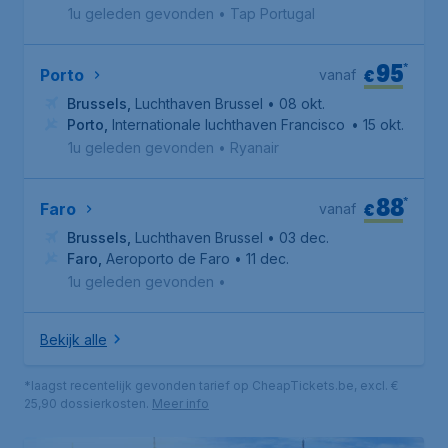
1u geleden gevonden
•
Tap Portugal
95
*
€
Porto
vanaf
Brussels
,
Luchthaven Brussel
• 08 okt.
Porto
,
Internationale luchthaven Francisco Sá Carneiro
• 15 okt.
1u geleden gevonden
•
Ryanair
88
*
€
Faro
vanaf
Brussels
,
Luchthaven Brussel
• 03 dec.
Faro
,
Aeroporto de Faro
• 11 dec.
1u geleden gevonden
•
Bekijk alle
*laagst recentelijk gevonden tarief op CheapTickets.be, excl. €
25,90 dossierkosten.
Meer info