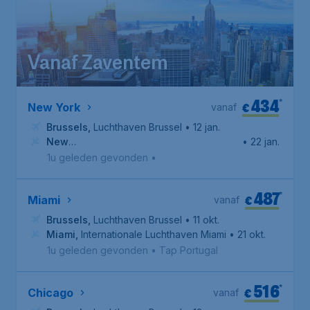
Vanaf Zaventem
434
*
€
New York
vanaf
Brussels
,
Luchthaven Brussel
• 12 jan.
New
• 22 jan.
York
,
Newark Liberty International Airport
1u geleden gevonden
•
487
*
€
Miami
vanaf
Brussels
,
Luchthaven Brussel
• 11 okt.
Miami
,
Internationale Luchthaven Miami
• 21 okt.
1u geleden gevonden
•
Tap Portugal
516
*
€
Chicago
vanaf