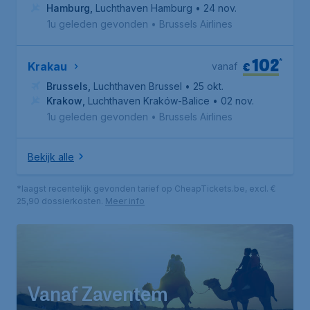
Hamburg
,
Luchthaven Hamburg
• 24 nov.
1u geleden gevonden
•
Brussels Airlines
102
*
€
Krakau
vanaf
Brussels
,
Luchthaven Brussel
• 25 okt.
Krakow
,
Luchthaven Kraków-Balice
• 02 nov.
1u geleden gevonden
•
Brussels Airlines
Bekijk alle
*laagst recentelijk gevonden tarief op CheapTickets.be, excl. €
25,90 dossierkosten.
Meer info
Vanaf Zaventem