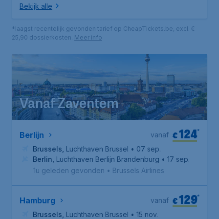
Bekijk alle
*laagst recentelijk gevonden tarief op CheapTickets.be, excl. €
25,90 dossierkosten.
Meer info
Vanaf Zaventem
124
*
€
Berlijn
vanaf
Brussels
,
Luchthaven Brussel
• 07 sep.
Berlin
,
Luchthaven Berlijn Brandenburg
• 17 sep.
1u geleden gevonden
•
Brussels Airlines
129
*
€
Hamburg
vanaf
Brussels
,
Luchthaven Brussel
• 15 nov.