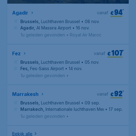
94
*
€
Agadir
vanaf
Brussels
,
Luchthaven Brussel
• 08 nov.
Agadir
,
Al Massira Airport
• 16 nov.
1u geleden gevonden
•
Royal Air Maroc
107
*
€
Fez
vanaf
Brussels
,
Luchthaven Brussel
• 05 nov.
Fes
,
Fes-Saiss Airport
• 14 nov.
1u geleden gevonden
•
92
*
€
Marrakesh
vanaf
Brussels
,
Luchthaven Brussel
• 09 sep.
Marrakech
,
Internationale luchthaven Menara
• 17 sep.
1u geleden gevonden
•
Bekijk alle