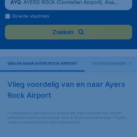
AYERS ROCK (Connellan Airport), Austr
AYQ
alia
Directe vluchten
Zoeken
VAN EN NAAR AYERS ROCK AIRPORT
VOORZIENINGEN
Vlieg voordelig van en naar Ayers
Rock Airport
* vanafprijzen per persoon in euro per (retour)vlucht incl. vooraf
betaalbare luchthaventaksen, excl. € 29,90 dossierkosten. Prijzen
onder voorbehoud van beschikbaarheid.