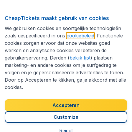
Internationale sites
CheapTickets maakt gebruik van cookies
We gebruiken cookies en soortgelijke technologieën
Volg CheapTickets.be
zoals gespecificeerd in ons
cookiebeleid
. Functionele
cookies zorgen ervoor dat onze websites goed
werken en analytische cookies verbeteren de
gebruikerservaring. Derden (
bekijk lijst
) plaatsen
marketing- en andere cookies om je surfgedrag te
volgen en je gepersonaliseerde advertenties te tonen.
Door op Accepteren te klikken, ga je akkoord met alle
cookies.
Toegankelijkheidsverklaring
Algemene voorwaarden
Disclaimer
Privacybeleid
Cookies
Accepteren
Copyright © 2026
Customize
Reject